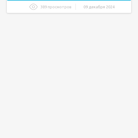
389 просмотров
09 декабря 2024
Что такое элайнеры?
Как работают элайнеры?
Этапы работы с элайнерами
Преимущества элайнеров
Основные преимущества:
Недостатки элайнеров
Возможные недостатки:
Кому подходят элайнеры?
Процесс изготовления элайнеров
Этапы этапов изготовления:
К уходу за элайнерами и зубами
Правила ухода:
Заключение: стоит ли выбирать элайнеры?