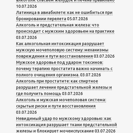
алкоголя: спасаем желудок и печень правильно
10.07.2026
Латиница в авиабилете: как не ошибиться при
бронировании перелета
05.07.2026
Алкоголь и предстательная железа: что
происходит с мужским здоровьем на практике
03.07.2026
Как алкогольная интоксикация разрушает
мужскую мочеполовую систему: механизмы
повреждения и пути восстановления
03.07.2026
Мужское здоровье под ударом токсинов:
почему терапию простатита важно начинать с
полного очищения организма.
03.07.2026
Алкоголь при простатите: как спиртное
разрушает лечение предстательной железы и
где получить помощь
03.07.2026
Алкоголь и мужская мочеполовая система:
скрытые риски и пути восстановления
03.07.2026
Невидимый удар по мужскому здоровью: как
интоксикация разрушает ткани предстательной
железы и блокирует мочеиспускание
03.07.2026