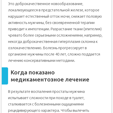
БАДы при аденоме
Это доброкачественное новообразование,
Какие препараты точно не помогут?
локализующееся в предстательной железе, которое
нарушает естественный отток мочи, снижает половую
активность мужчины, без своевременной терапии
приводит к импотенции. Разрастание ткани (эпителия)
чревато более серьезными осложнениями, например,
некогда доброкачественная гиперплазия склонна к
озлокачествлению. Болезнь прогрессирует в
организме мужчины после 40 лет, сложно поддается
лечению консервативными методами.
Когда показано
медикаментозное лечение
В результате воспаления простаты мужчина
испытывает сложности при походе в туалет,
сталкивается с болезненными ощущениями
рецидивирующего характера. Чтобы вылечить