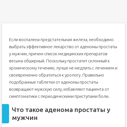
Видео
Медикаментозная терапия аденомы простаты
Лекарства от аденомы простаты: список альфа-
блокаторов
Лекарства при аденоме простаты: перечень
ингибиторов
Если воспалена предстательная железа, необходимо
Ингибиторы 5-альфа-редуктазы
выбрать эффективное лекарство от аденомы простаты
Ингибиторы фосфодиэстеразы 5 типа
у мужчин, причем список медицинских препаратов
Антибиотики при аденоме предстательной железы:
весьма обширный. Поскольку простатит склонный к
список препаратов
хроническому течению, лучше не медлить с лечением и
Лечение аденомы простаты комбинированными
препаратами
своевременно обратиться к урологу. Правильно
Лечение аденомы простаты фитопрепаратами
подобранные таблетки от аденомы простаты
О заболевании
возвращают мужскую силу, избавляют пациента от
симптоматики с периодическими приступами боли.
Направление лечения
Средства, улучшающие мочеиспускание
Что такое аденома простаты у
Препараты для уменьшения размеров аденомы
мужчин
Фитопрепараты для симптоматического лечения