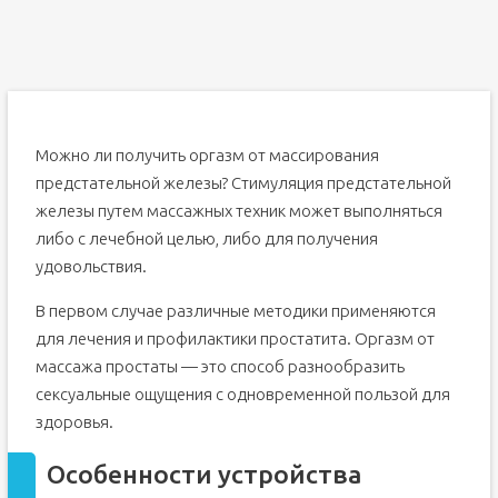
Польза
Заключение
Подготовка к массажу простаты
Техника проведения массажа женой
Техника самостоятельного массажа
Можно ли получить оргазм от массирования
Когда массаж запрещен
предстательной железы? Стимуляция предстательной
Дополнительные рекомендации
железы путем массажных техник может выполняться
либо с лечебной целью, либо для получения
удовольствия.
В первом случае различные методики применяются
для лечения и профилактики простатита. Оргазм от
массажа простаты — это способ разнообразить
сексуальные ощущения с одновременной пользой для
здоровья.
Особенности устройства