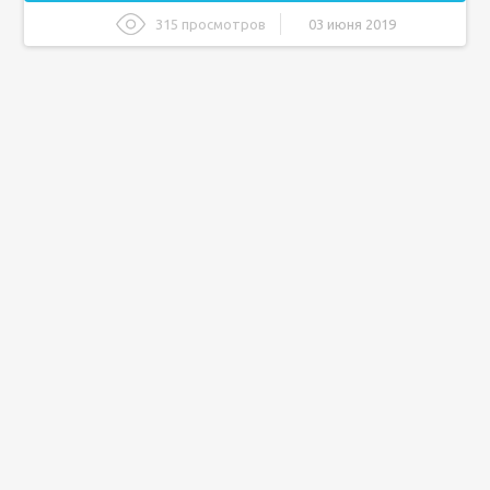
315 просмотров
03 июня 2019
Особенности устройства простаты
Связь стимуляции простаты с оргазмом
Виды массажа
Способы для получения оргазма
Рекомендации для максимального удовольствия
Полезное видео
Подведем итоги
Техники и методы достижения
Предстательная железа и ее функции
Оргазм простаты: как достичь?
Пальцем партнерши
Наружная стимуляция
Самомассаж
С помощью массажеров