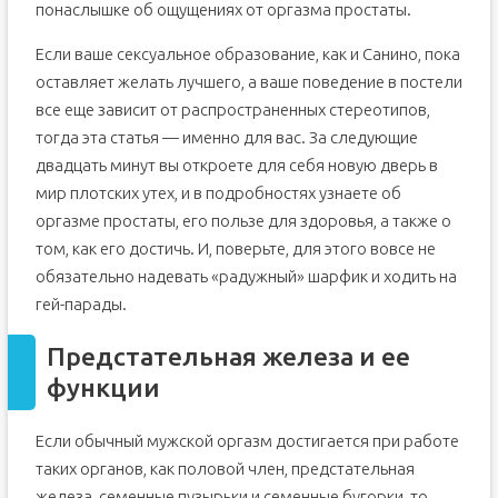
понаслышке об ощущениях от оргазма простаты.
Если ваше сексуальное образование, как и Санино, пока
оставляет желать лучшего, а ваше поведение в постели
все еще зависит от распространенных стереотипов,
тогда эта статья — именно для вас. За следующие
двадцать минут вы откроете для себя новую дверь в
мир плотских утех, и в подробностях узнаете об
оргазме простаты, его пользе для здоровья, а также о
том, как его достичь. И, поверьте, для этого вовсе не
обязательно надевать «радужный» шарфик и ходить на
гей-парады.
Предстательная железа и ее
функции
Если обычный мужской оргазм достигается при работе
таких органов, как половой член, предстательная
железа, семенные пузырьки и семенные бугорки, то