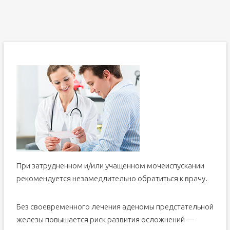
Осложнения аденомы простаты
Профилактика
Заключение
От чего бывает аденома простаты: причины
возникновения у мужчин
Возрастные изменения
Наследственная предрасположенность
Заболевания и сбои в эндокринной системе
Запущенный хронический простатит
Расовая принадлежность
Внешние факторы, из-за которых появляется аденома
предстательной железы
Как избежать появления болезни?
При затрудненном и/или учащенном мочеиспускании
Видео по теме
рекомендуется незамедлительно обратиться к врачу.
Без своевременного лечения аденомы предстательной
железы повышается риск развития осложнений —