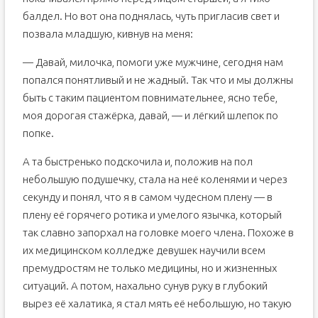
балдел. Но вот она поднялась, чуть пригласив свет и
позвала младшую, кивнув на меня:
— Давай, милочка, помоги уже мужчине, сегодня нам
попался понятливый и не жадный. Так что и мы должны
быть с таким пациентом повнимательнее, ясно тебе,
моя дорогая стажёрка, давай, — и лёгкий шлепок по
попке.
А та быстренько подскочила и, положив на пол
небольшую подушечку, стала на неё коленями и через
секунду и понял, что я в самом чудесном плену — в
плену её горячего ротика и умелого язычка, который
так славно запорхал на головке моего члена. Похоже в
их медицинском колледже девушек научили всем
премудростям не только медицины, но и жизненных
ситуаций. А потом, нахально сунув руку в глубокий
вырез её халатика, я стал мять её небольшую, но такую