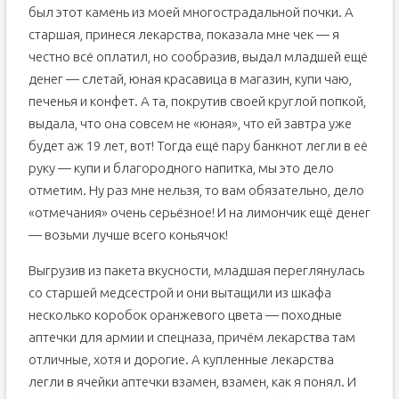
был этот камень из моей многострадальной почки. А
старшая, принеся лекарства, показала мне чек — я
честно всё оплатил, но сообразив, выдал младшей ещё
денег — слетай, юная красавица в магазин, купи чаю,
печенья и конфет. А та, покрутив своей круглой попкой,
выдала, что она совсем не «юная», что ей завтра уже
будет аж 19 лет, вот! Тогда ещё пару банкнот легли в её
руку — купи и благородного напитка, мы это дело
отметим. Ну раз мне нельзя, то вам обязательно, дело
«отмечания» очень серьёзное! И на лимончик ещё денег
— возьми лучше всего коньячок!
Выгрузив из пакета вкусности, младшая переглянулась
со старшей медсестрой и они вытащили из шкафа
несколько коробок оранжевого цвета — походные
аптечки для армии и спецназа, причём лекарства там
отличные, хотя и дорогие. А купленные лекарства
легли в ячейки аптечки взамен, взамен, как я понял. И