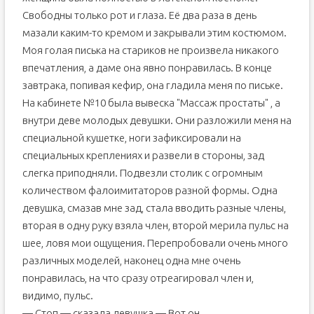
Свободны только рот и глаза. Её два раза в день
мазали каким-то кремом и закрывали этим костюмом.
Моя голая писька на стариков не произвела никакого
впечатления, а даме она явно понравилась. В конце
завтрака, попивая кефир, она гладила меня по письке.
На кабинете №10 была вывеска "Массаж простаты" , а
внутри деве молодых девушки. Они разложили меня на
специальной кушетке, ноги зафиксировали на
специальных креплениях и развели в стороны, зад
слегка приподняли. Подвезли столик с огромным
количеством фалоимитаторов разной формы. Одна
девушка, смазав мне зад, стала вводить разные члены,
вторая в одну руку взяла член, второй мерила пульс на
шее, ловя мои ощущения. Перепробовали очень много
различных моделей, наконец одна мне очень
понравилась, на что сразу отреагировал член и,
видимо, пульс.
— Стоп — сказала девушка — Вот он.