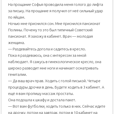
На прощание Софья проводила меня голого до лифта
за письку. На прощание я получил от неё сильный удар
по яйцам.
Ночью мне приснился сон. Мне приснился пансионат
Полины. Почему то это был типичный Советский
пансионат. Я захожу в кабинет. Врач — молодая
женщина.
— Раздевайтесь догола и садитесь в кресло.
Пока я раздеваюсь, она с интересом за мной
наблюдает. Я сажусь в гинекологическое кресло, она
широко разводит мне ноги и начинает осматривать
гениталии.
— Да ваш врач прав. Ходить с голой писькой. Четыре
процедуры дрочки в день. Будете ходить в 3 кабинет. А
ещё я вам пропишу массаж простаты.
Она подошла к шкафу и достала пакет.
— Вот вам футболки, ходить только в них. Сейчас идите
на дрочку, потом на завтрак, потом в 10 кабинет на