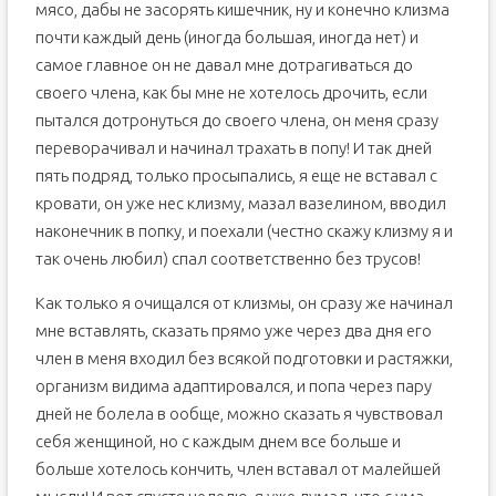
мясо, дабы не засорять кишечник, ну и конечно клизма
почти каждый день (иногда большая, иногда нет) и
самое главное он не давал мне дотрагиваться до
своего члена, как бы мне не хотелось дрочить, если
пытался дотронуться до своего члена, он меня сразу
переворачивал и начинал трахать в попу! И так дней
пять подряд, только просыпались, я еще не вставал с
кровати, он уже нес клизму, мазал вазелином, вводил
наконечник в попку, и поехали (честно скажу клизму я и
так очень любил) спал соответственно без трусов!
Как только я очищался от клизмы, он сразу же начинал
мне вставлять, сказать прямо уже через два дня его
член в меня входил без всякой подготовки и растяжки,
организм видима адаптировался, и попа через пару
дней не болела в ообще, можно сказать я чувствовал
себя женщиной, но с каждым днем все больше и
больше хотелось кончить, член вставал от малейшей