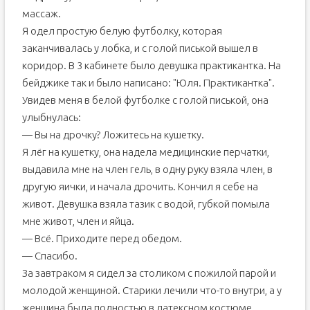
массаж.
Я одел простую белую футболку, которая
заканчивалась у лобка, и с голой писькой вышел в
коридор. В 3 кабинете было девушка практикантка. На
бейджике так и было написано: "Юля. Практикантка".
Увидев меня в белой футболке с голой писькой, она
улыбнулась:
— Вы на дрочку? Ложитесь на кушетку.
Я лёг на кушетку, она надела медицинские перчатки,
выдавила мне на член гель, в одну руку взяла член, в
другую яички, и начала дрочить. Кончил я себе на
живот. Девушка взяла тазик с водой, губкой помыла
мне живот, член и яйца.
— Всё. Приходите перед обедом.
— Спасибо.
За завтраком я сидел за столиком с пожилой парой и
молодой женщиной. Старики лечили что-то внутри, а у
женщина была полностью в латексном костюме.