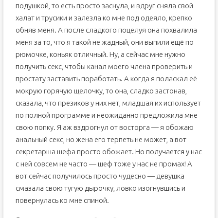
подушкой, то есть просто заснула, и вдруг сняла свой
халат и трусики и залезла ко мне под одеяло, крепко
обняв меня. А после сладкого поцелуя она похвалила
меня за то, что я такой не жадный, они выпили ещё по
рюмочке, коньяк отличный. Ну, а сейчас мне нужно
получить секс, чтобы канал моего члена проверить и
простату заставить поработать. А когда я поласкал её
мокрую горячую щелочку, то она, сладко застонав,
сказала, что презиков у них нет, младшая их использует
по полной программе и неожиданно предложила мне
свою попку. Я аж вздрогнул от восторга — я обожаю
анальный секс, но жена его терпеть не может, а вот
секретарша шефа просто обожает. Но получается у нас
с ней совсем не часто — шеф тоже у нас не промах! А
вот сейчас получилось просто чудесно — девушка
смазала свою тугую дырочку, ловко изогнувшись и
повернулась ко мне спиной.