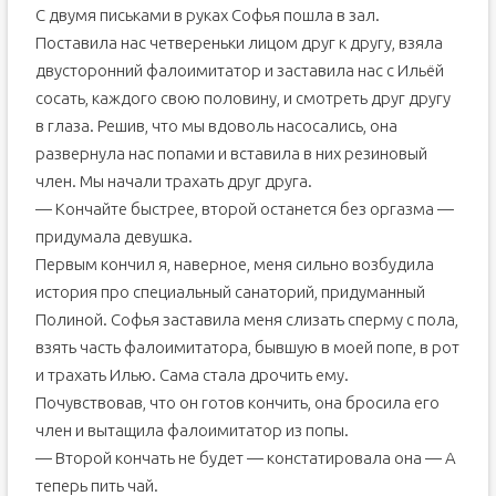
С двумя письками в руках Софья пошла в зал.
Поставила нас четвереньки лицом друг к другу, взяла
двусторонний фалоимитатор и заставила нас с Ильёй
сосать, каждого свою половину, и смотреть друг другу
в глаза. Решив, что мы вдоволь насосались, она
развернула нас попами и вставила в них резиновый
член. Мы начали трахать друг друга.
— Кончайте быстрее, второй останется без оргазма —
придумала девушка.
Первым кончил я, наверное, меня сильно возбудила
история про специальный санаторий, придуманный
Полиной. Софья заставила меня слизать сперму с пола,
взять часть фалоимитатора, бывшую в моей попе, в рот
и трахать Илью. Сама стала дрочить ему.
Почувствовав, что он готов кончить, она бросила его
член и вытащила фалоимитатор из попы.
— Второй кончать не будет — констатировала она — А
теперь пить чай.