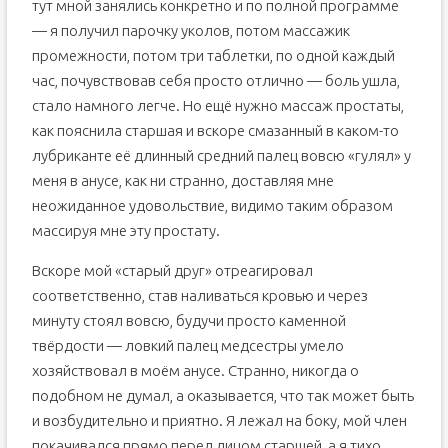
тут мной занялись конкретно и по полной программе
— я получил парочку уколов, потом массажик
промежности, потом три таблетки, по одной каждый
час, почувствовав себя просто отлично — боль ушла,
стало намного легче. Но ещё нужно массаж простаты,
как пояснила старшая и вскоре смазанный в каком-то
лубриканте её длинный средний палец вовсю «гулял» у
меня в анусе, как ни странно, доставляя мне
неожиданное удовольствие, видимо таким образом
массируя мне эту простату.
Вскоре мой «старый друг» отреагировал
соответственно, став наливаться кровью и через
минуту стоял вовсю, будучи просто каменной
твёрдости — ловкий палец медсестры умело
хозяйствовал в моём анусе. Странно, никогда о
подобном не думал, а оказывается, что так может быть
и возбудительно и приятно. Я лежал на боку, мой член
покачивался прямо перед лицом старшей, а я тихо