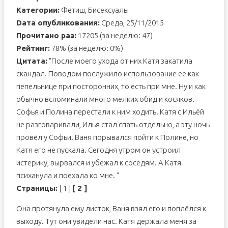
Категории:
Фетиш, Бисексуалы
Dата опубликования:
Среда, 25/11/2015
Прочитано раз:
17205 (за неделю: 47)
Рейтинг:
78% (за неделю: 0%)
Цитата:
"После моего ухода от них Катя закатила
скандал. Поводом послужило использование её как
пепельнице при посторонних, то есть при мне. Ну и как
обычно вспоминали много мелких обид и косяков.
Софья и Полина перестали к ним ходить. Катя с Ильёй
не разговаривали, Илья стал спать отдельно, а эту ночь
провёл у Софьи. Ваня порывался пойти к Полине, но
Катя его не пускала. Сегодня утром он устроил
истерику, вырвался и убежал к соседям. А Катя
психанула и поехала ко мне. "
Страницы:
[ 1 ]
[ 2 ]
Она протянула ему листок, Ваня взял его и поплёлся к
выходу. Тут они увидели нас. Катя держала меня за