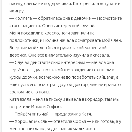
письку, слегка её поддрачивая. Катя решила вступить в
их игру.
— Коллега — обратилась она к девочке — Посмотрите
этого пациента. Очень интересный случай.
Меня посадили в кресло, ноги закинули на
подлокотники, и Полина начала осматривать мой член.
Впервые мой член был в руках такой маленькой
девочки. Она всё внимательно изучила и сказала.
— Случай действительно интересный — начала она
серьёзно — диагноз такой же: хождение голышом и
курсы дрочки, возможно надо поработать с яйцами, а
ещё пусть его осмотрит другой доктор, мне не нравится
состояние его попы.
Катя взяла меня за письку и вывела в коридор, там мы
встретили Илью и Софью.
— Пойдём пить чай — предложила Катя.
— Хорошая мысль — ответила Софья — иди готовь, а у
меня возникла идея для наших мальчиков.