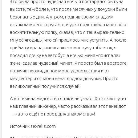
Это была просто чудесная ночь, я постарался быть на
высоте, тем более, что после месячных у дочурки были
безопасные дни. А утром, подняв своим сладким
язычком моего «друга», дочурка подставила мне свою
восхитительную попку, сказав, что я так выразительно
мну её ягодицы, что ей пришлось мне уступить. А после
приёма у врача, выписавшего мне кучу таблеток, я
посадил дочку на автобус, а ночью меня «приспала»
жена, сделав чудесный минет. Я просто был в восторге,
получив неожиданное море удовольствия и от
медсестёр и от моей ненаглядной дочурки. Просто
великолепный получился случай!
А вот имена медсестёр я так и не узнал. Хотя, как шутит
наш главный инженер, часто рассказывая этот анекдот
— «а это ещё не повод для знакомства»!
Источник sexreliz.com