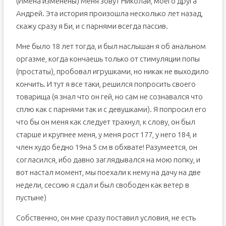
(Имена изменены) Меня зовут Николай, моего друга
Андрей. Эта история произошла несколько лет назад,
скажу сразу я Би, и с парнями всегда пассив.
Мне было 18 лет тогда, и был наслышан я об анальном
оргазме, когда кончаешь только от стимуляции попы
(простаты), пробовал игрушками, но никак не выходило
кончить. И тут я все таки, решился попросить своего
товарища (я знал что он гей, но сам не сознавался что
сплю как с парнями так и с девушками). Я попросил его
что бы он меня как следует трахнул, к слову, он был
старше и крупнее меня, у меня рост 177, у него 184, и
член худо бедно 19на 5 см в обхвате! Разумеется, он
согласился, ибо давно заглядывался на мою попку, и
вот настал момент, мы поехали к нему на дачу на две
недели, сессию я сдал и был свободен как ветер в
пустыне)
Собственно, он мне сразу поставил условия, не есть