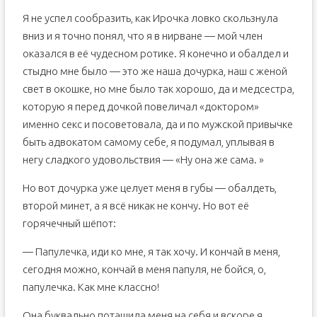
Я не успел сообразить, как Ирочка ловко скользнула
вниз и я точно понял, что я в нирване — мой член
оказался в её чудесном ротике. Я конечно и обалдел и
стыдно мне было — это же наша дочурка, наш с женой
свет в окошке, но мне было так хорошо, да и медсестра,
которую я перед дочкой повеличал «доктором»
именно секс и посоветовала, да и по мужской привычке
быть адвокатом самому себе, я подумал, уплывая в
негу сладкого удовольствия — «Ну она же сама. »
Но вот дочурка уже целует меня в губы — обалдеть,
второй минет, а я всё никак не кончу. Но вот её
горячечный шёпот:
— Папулечка, иди ко мне, я так хочу. И кончай в меня,
сегодня можно, кончай в меня папуля, не бойся, о,
папулечка. Как мне классно!
Она буквально потащила меня на себя и вскоре я