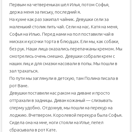
Первым на четвереньках шёл Илья, потом Софья,
держа меня за письку, последний я.
На кухне как раз закипал чайник. Девушки сели за
маленький столик пить чай. Сели на нас. Катя на меня,
Софья на Илью. Перед нами на пол поставили чай в
мисках и кусочки торта в блюдцах. Ели мы, как собаки,
без рук. Наши лица оказались перепачканы кремом. Мы
смотрелись очень смешно. Девушки собрали крем с
наших лиц и для смазки насовали в попы. Мы пошли в
зал трахаться.
По пути мы заглянули в детскую, там Полина писала в
рот Ване.
Девушки поставили нас раком на диване и просто
оттрахали в задницы. Диван кожаный — слизывать
сперму удобно. Отдохнув, мы пошли на перекур на
лоджию. Вчетвером. Королевой перекура была Софья.
Сидела она на мне, ноги стояли на Илье, пепел
сбрасывала в рот Кате.