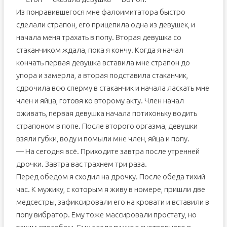
Из понравившегося мне фалоимитатора быстро
сделали страпон, его прицепила одна из девушек, и
начала меня трахать в попу. Вторая девушка со
стаканчиком ждала, пока я кончу. Когда я начал
кончать первая девушка вставила мне страпон до
упора и замерла, а вторая подставила стаканчик,
сдрочила всю сперму в стаканчик и начала ласкать мне
член и яйца, готовя ко второму акту. Член начал
оживать, первая девушка начала потихоньку водить
страпоном в попе. После второго оргазма, девушки
взяли губки, воду и помыли мне член, яйца и попу.
— На сегодня всё. Приходите завтра после утренней
дрочки. Завтра вас трахнем три раза.
Перед обедом я сходил на дрочку. После обеда тихий
час. К мужику, с которым я живу в номере, пришли две
медсестры, зафиксировали его на кровати и вставили в
попу вибратор. Ему тоже массировали простату, но