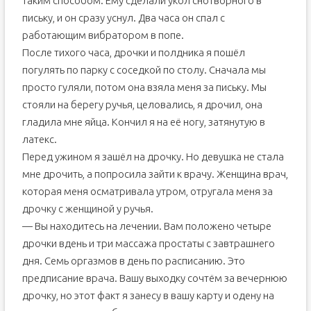
таким способом. Ему сделали укол снотворного в
письку, и он сразу уснул. Два часа он спал с
работающим вибратором в попе.
После тихого часа, дрочки и полдника я пошёл
погулять по парку с соседкой по столу. Сначала мы
просто гуляли, потом она взяла меня за письку. Мы
стояли на берегу ручья, целовались, я дрочил, она
гладила мне яйца. Кончил я на её ногу, затянутую в
латекс.
Перед ужином я зашёл на дрочку. Но девушка не стала
мне дрочить, а попросила зайти к врачу. Женщина врач,
которая меня осматривала утром, отругала меня за
дрочку с женщиной у ручья.
— Вы находитесь на лечении. Вам положено четыре
дрочки вдень и три массажа простаты с завтрашнего
дня. Семь оргазмов в день по расписанию. Это
предписание врача. Вашу выходку сочтём за вечернюю
дрочку, но этот факт я занесу в вашу карту и одену на