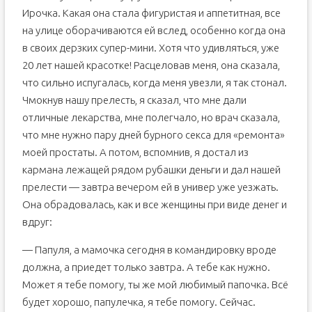
Ирочка. Какая она стала фигуристая и аппетитная, все
на улице оборачиваются ей вслед, особенно когда она
в своих дерзких супер-мини. Хотя что удивляться, уже
20 лет нашей красотке! Расцеловав меня, она сказала,
что сильно испугалась, когда меня увезли, я так стонал.
Чмокнув нашу прелесть, я сказал, что мне дали
отличные лекарства, мне полегчало, но врач сказала,
что мне нужно пару дней бурного секса для «ремонта»
моей простаты. А потом, вспомнив, я достал из
кармана лежащей рядом рубашки деньги и дал нашей
прелести — завтра вечером ей в универ уже уезжать.
Она обрадовалась, как и все женщины при виде денег и
вдруг:
— Папуля, а мамочка сегодня в командировку вроде
должна, а приедет только завтра. А тебе как нужно.
Может я тебе помогу, ты же мой любимый папочка. Всё
будет хорошо, папулечка, я тебе помогу. Сейчас.