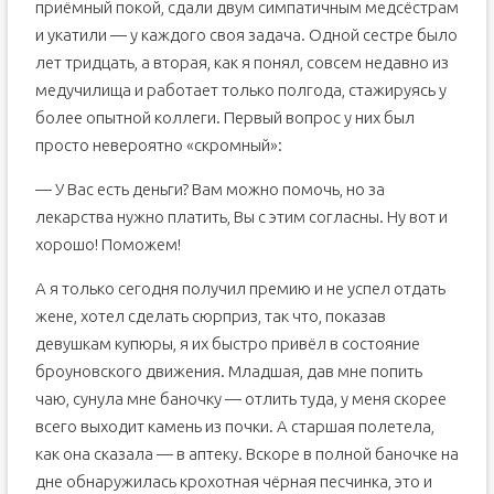
приёмный покой, сдали двум симпатичным медсёстрам
и укатили — у каждого своя задача. Одной сестре было
лет тридцать, а вторая, как я понял, совсем недавно из
медучилища и работает только полгода, стажируясь у
более опытной коллеги. Первый вопрос у них был
просто невероятно «скромный»:
— У Вас есть деньги? Вам можно помочь, но за
лекарства нужно платить, Вы с этим согласны. Ну вот и
хорошо! Поможем!
А я только сегодня получил премию и не успел отдать
жене, хотел сделать сюрприз, так что, показав
девушкам купюры, я их быстро привёл в состояние
броуновского движения. Младшая, дав мне попить
чаю, сунула мне баночку — отлить туда, у меня скорее
всего выходит камень из почки. А старшая полетела,
как она сказала — в аптеку. Вскоре в полной баночке на
дне обнаружилась крохотная чёрная песчинка, это и