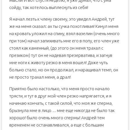
мысли! И вот спустя неделю, я уже думал, что с ума
сойду, так хотелось выплеснуть из себя!
Я начал лезть к члену своему, это увидел Андрей, тут
же на меня сказал: ах ты сучка похотливая! Кинул меня
на кровать уложил на спину, взял вазелин (очень много
при том) начал запихивать мне его в попу, его член уже
стоял как каменный, (до этого он меня трахал с
презиком) тут он не надевая презерватива, и загнув
мне ноги к животу резко в меня вошел! Даже чуть
больно стало, но он продолжал, и наращивал темп, он
не просто трахал меня, а драл!
Приятно было настолько, что меня просто начало
трясти, и тут в друг мой член резко напрягается, и я
начинаю кончать, с такой силой, что моя же сперма,
брызнула мне в лицо… мне еще никогда не было так
хорошо! было очень много спермы! Андрей тем
временем не останавливался, а еще с большим