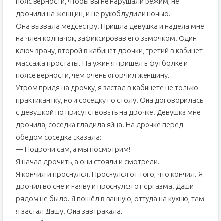
пояс верности, чтобы вы не нарушали режим, не
дрочили на женщин, и не рукоблудили ночью.
Она вызвала медсестру. Пришла девушка и надела мне
на член колпачок, зафиксировав его замочком. Один
ключ врачу, второй в кабинет дрочки, третий в кабинет
массажа простаты. На ужин я пришёл в футболке и
поясе верности, чем очень огорчил женщину.
Утром придя на дрочку, я застал в кабинете не только
практикантку, но и соседку по столу. Она договорилась
с девушкой по присутствовать на дрочке. Девушка мне
дрочила, соседка гладила яйца. На дрочке перед
обедом соседка сказала:
— Подрочи сам, а мы посмотрим!
Я начал дрочить, а они стояли и смотрели.
Я кончил и проснулся. Проснулся от того, что кончил. Я
дрочил во сне и наяву и проснулся от оргазма. Даши
рядом не было. Я пошёл в ванную, оттуда на кухню, там
я застал Дашу. Она завтракала.