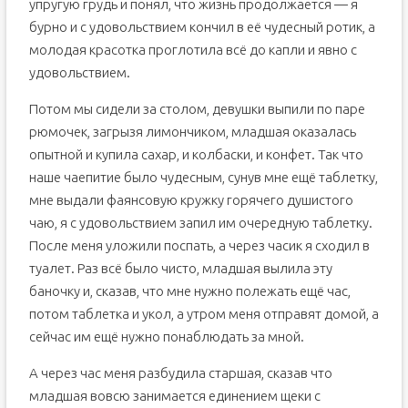
упругую грудь и понял, что жизнь продолжается — я
бурно и с удовольствием кончил в её чудесный ротик, а
молодая красотка проглотила всё до капли и явно с
удовольствием.
Потом мы сидели за столом, девушки выпили по паре
рюмочек, загрызя лимончиком, младшая оказалась
опытной и купила сахар, и колбаски, и конфет. Так что
наше чаепитие было чудесным, сунув мне ещё таблетку,
мне выдали фаянсовую кружку горячего душистого
чаю, я с удовольствием запил им очередную таблетку.
После меня уложили поспать, а через часик я сходил в
туалет. Раз всё было чисто, младшая вылила эту
баночку и, сказав, что мне нужно полежать ещё час,
потом таблетка и укол, а утром меня отправят домой, а
сейчас им ещё нужно понаблюдать за мной.
А через час меня разбудила старшая, сказав что
младшая вовсю занимается единением щеки с