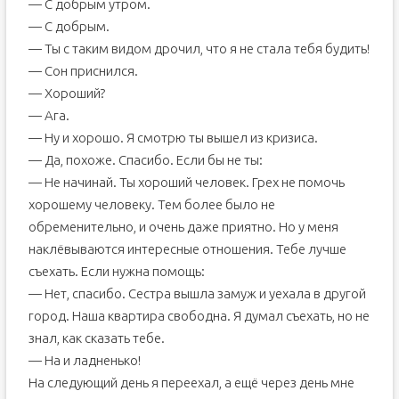
— С добрым утром.
— С добрым.
— Ты с таким видом дрочил, что я не стала тебя будить!
— Сон приснился.
— Хороший?
— Ага.
— Ну и хорошо. Я смотрю ты вышел из кризиса.
— Да, похоже. Спасибо. Если бы не ты:
— Не начинай. Ты хороший человек. Грех не помочь
хорошему человеку. Тем более было не
обременительно, и очень даже приятно. Но у меня
наклёвываются интересные отношения. Тебе лучше
съехать. Если нужна помощь:
— Нет, спасибо. Сестра вышла замуж и уехала в другой
город. Наша квартира свободна. Я думал съехать, но не
знал, как сказать тебе.
— На и ладненько!
На следующий день я переехал, а ещё через день мне