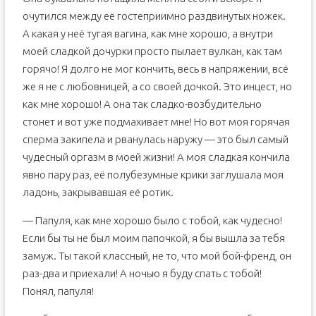
очутился между её гостеприимно раздвинутых ножек.
А какая у неё тугая вагина, как мне хорошо, а внутри
моей сладкой дочурки просто пылает вулкан, как там
горячо! Я долго не мог кончить, весь в напряжении, всё
же я не с любовницей, а со своей дочкой. Это инцест, но
как мне хорошо! А она так сладко-возбудительно
стонет и вот уже подмахивает мне! Но вот моя горячая
сперма закипела и рванулась наружу — это был самый
чудесный оргазм в моей жизни! А моя сладкая кончила
явно пару раз, её полубезумные крики заглушала моя
ладонь, закрывавшая её ротик.
— Папуля, как мне хорошо было с тобой, как чудесно!
Если бы ты не был моим папочкой, я бы вышла за тебя
замуж. Ты такой классный, не то, что мой бой-френд, он
раз-два и приехали! А ночью я буду спать с тобой!
Понял, папуля!