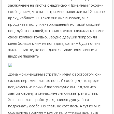
заключение на листке с надписью «Приёмный покой» и
сообщением, что на завтра меня записали на 12 часов к
врачу, кабинет 39. Такси они уже вызвали, а на
прощанье я получил неожиданный, но такой сладкий
поцелуй от старшей, которая крепко прижалась ко мне
своей крупной грудью. Заодно девушки попросили
меня больше к ним не попадать, хотя им будет очень
жаль — так редко попадаются такие понятливые и
щедрые пациенты.
Дома мои женщины встретили меня с восторгом, они
сильно переживали всю ночь. Я сообщил, что вроде
всё, камень из почки благополучно вышел, так что
завтра к врачу, а сейчас мне лёгкий завтрак и спать.
Жена пошла на работу, а я, приняв душ, улёгся
подремать, особенно спать не хотелось. А тут ко мне
скользнуло горячее упругое тело — наша прелесть