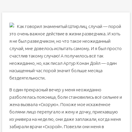
Как говорил знаменитый Штирлиц, случай — порой
это очень важное действие в жизни разведчика. И хоть
я не был разведчиком, но что такое неожиданный
случай, мне довелось испытать самому. И я был просто
счастлив такому случаю! А получилось всё так
неожиданно, но, как писал Артур Конан Дойл — один
насыщенный час порой значит больше месяца
бездеятельности.
В один прекрасный вечер у меня неожиданно
разболелась поясница, боли становились всё сильнее и
жена вызвала «Скорую». Похоже мое искажённое
болями лицо перепугало и жену и дочку, приехавшую
из универа на неделю, они даже заплакали, когда меня
забирали врачи «Скорой». Повезли они меня в