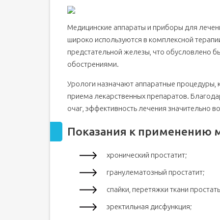
Принципы лечебного воздействия
Эретон
Медицинские аппараты и приборы для лечени
Яровит
широко используются в комплексной терапии
Андро-Гин
предстательной железы, что обусловлено б
обострениями.
Мавит
Ранет
Урологи назначают аппаратные процедуры, к
Простам
приема лекарственных препаратов. Благода
Рэдан
очаг, эффективность лечения значительно во
Шубоши
Показания к применению 
Темпро
Полезное видео
хронический простатит;
Простатит и его лечение
гранулематозный простатит;
Показания к применению и принцип дейст
Виды аппаратов
спайки, перетяжки ткани простат
Отзывы пациентов
эректильная дисфункция;
Использование современных приборов при леч