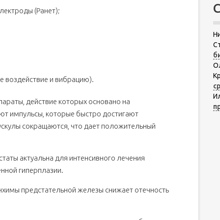
лектроды (Ранет);
Н
С
б
О
К
е воздействие и вибрацию).
с
И
араты, действие которых основано на
п
ют импульсы, которые быстро достигают
ускулы сокращаются, что дает положительный
таты актуальна для интенсивного лечения
енной гиперплазии.
нхимы предстательной железы снижает отечность