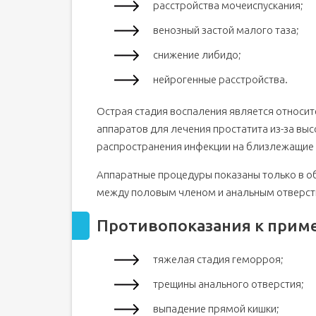
расстройства мочеиспускания;
Трансректальные приборы
венозный застой малого таза;
Ультразвуковые приборы
Антипаразитарные приборы
снижение либидо;
Вибростимуляторы
нейрогенные расстройства.
Лазерные аппараты
Острая стадия воспаления является относи
Неинвазивные приборы
аппаратов для лечения простатита из-за вы
Приборы магнитного воздействия
распространения инфекции на близлежащие 
Электростимуляторы
Приборы комплексного воздействия
Аппаратные процедуры показаны только в о
между половым членом и анальным отверст
Противопоказания к прим
тяжелая стадия геморроя;
трещины анального отверстия;
выпадение прямой кишки;