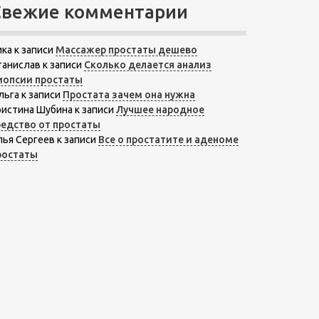
Свежие комментарии
ика
к записи
Массажер простаты дешево
танислав
к записи
Сколько делается анализ
иопсии простаты
льга
к записи
Простата зачем она нужна
ристина Шубина
к записи
Лучшее народное
редство от простаты
лья Сергеев
к записи
Все о простатите и аденоме
ростаты