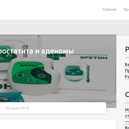
Главная
Пр
ростатита и аденомы
Б
П
Р
03 июня 2019
М
с
тов
—
В