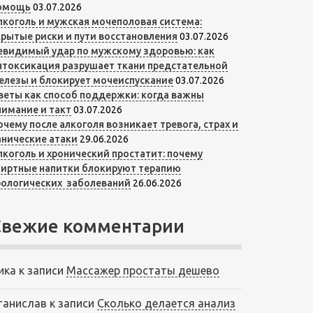
омощь
03.07.2026
лкоголь и мужская мочеполовая система:
крытые риски и пути восстановления
03.07.2026
евидимый удар по мужскому здоровью: как
нтоксикация разрушает ткани предстательной
елезы и блокирует мочеиспускание
03.07.2026
веты как способ поддержки: когда важны
нимание и такт
03.07.2026
очему после алкоголя возникает тревога, страх и
анические атаки
29.06.2026
лкоголь и хронический простатит: почему
пиртные напитки блокируют терапию
рологических заболеваний
26.06.2026
Свежие комментарии
ика
к записи
Массажер простаты дешево
танислав
к записи
Сколько делается анализ