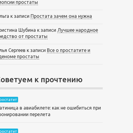
иопсии простаты
льга
к записи
Простата зачем она нужна
ристина Шубина
к записи
Лучшее народное
редство от простаты
лья Сергеев
к записи
Все о простатите и
деноме простаты
Советуем к прочтению
ростатит
атиница в авиабилете: как не ошибиться при
ронировании перелета
ростатит