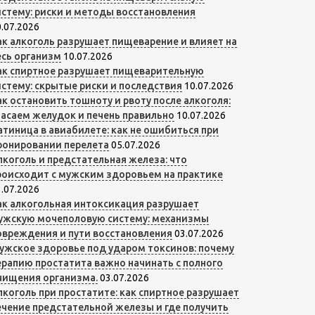
истему: риски и методы восстановления
.07.2026
ак алкоголь разрушает пищеварение и влияет на
есь организм
10.07.2026
ак спиртное разрушает пищеварительную
истему: скрытые риски и последствия
10.07.2026
ак остановить тошноту и рвоту после алкоголя:
пасаем желудок и печень правильно
10.07.2026
атиница в авиабилете: как не ошибиться при
ронировании перелета
05.07.2026
лкоголь и предстательная железа: что
роисходит с мужским здоровьем на практике
.07.2026
ак алкогольная интоксикация разрушает
ужскую мочеполовую систему: механизмы
овреждения и пути восстановления
03.07.2026
ужское здоровье под ударом токсинов: почему
ерапию простатита важно начинать с полного
чищения организма.
03.07.2026
лкоголь при простатите: как спиртное разрушает
ечение предстательной железы и где получить