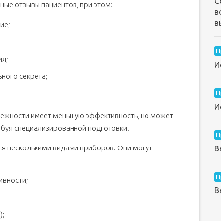
С
ные отзывы пациентов, при этом:
в
в
ие;
П
ия;
И
ьного секрета;
.
П
И
межности имеет меньшую эффективность, но может
ебуя специализированной подготовки.
П
ся несколькими видами приборов. Они могут
В
П
ивности;
В
);