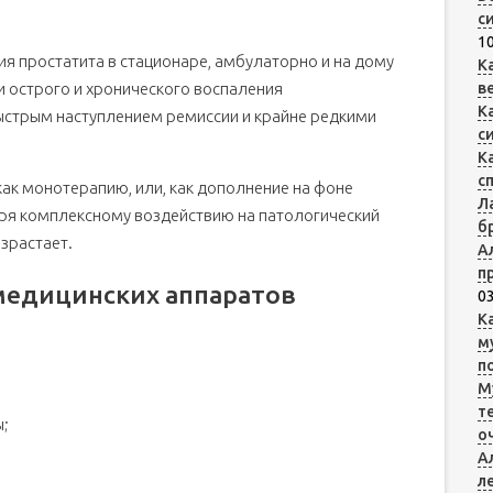
с
10
я простатита в стационаре, амбулаторно и на дому
К
 острого и хронического воспаления
в
К
ыстрым наступлением ремиссии и крайне редкими
с
К
с
ак монотерапию, или, как дополнение на фоне
Л
ря комплексному воздействию на патологический
б
зрастает.
А
п
медицинских аппаратов
03
К
м
п
М
вия
т
ы;
о
А
л
ении болезней простаты