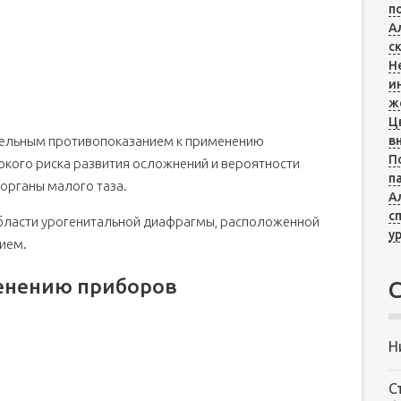
п
А
с
Н
и
ж
Ц
тельным противопоказанием к применению
в
П
сокого риска развития осложнений и вероятности
п
органы малого таза.
А
с
бласти урогенитальной диафрагмы, расположенной
у
ием.
енению приборов
Н
С