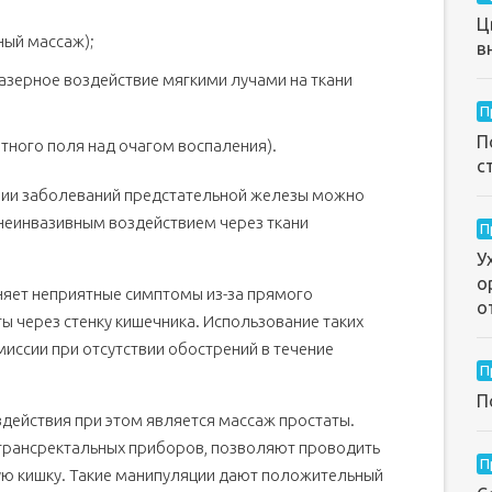
Ц
ный массаж);
в
зерное воздействие мягкими лучами на ткани
П
П
тного поля над очагом воспаления).
с
пии заболеваний предстательной железы можно
 неинвазивным воздействием через ткани
П
У
о
няет неприятные симптомы из-за прямого
о
ы через стенку кишечника. Использование таких
иссии при отсутствии обострений в течение
П
П
ействия при этом является массаж простаты.
 трансректальных приборов, позволяют проводить
П
ю кишку. Такие манипуляции дают положительный