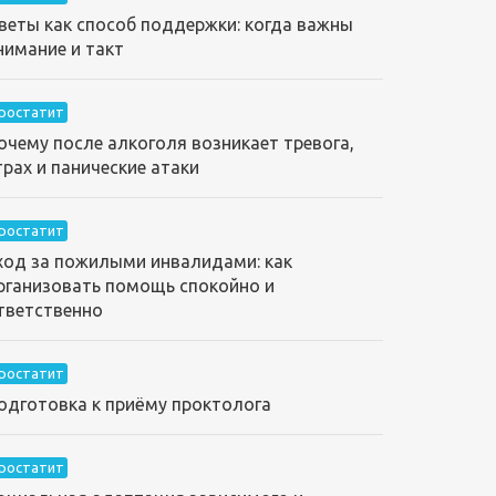
веты как способ поддержки: когда важны
нимание и такт
ростатит
очему после алкоголя возникает тревога,
трах и панические атаки
ростатит
ход за пожилыми инвалидами: как
рганизовать помощь спокойно и
тветственно
ростатит
одготовка к приёму проктолога
ростатит