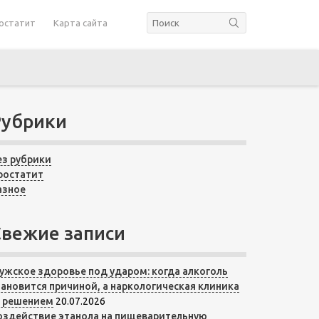
остатит
Карта сайта
Рубрики
ез рубрики
ростатит
азное
Свежие записи
ужское здоровье под ударом: когда алкоголь
тановится причиной, а наркологическая клиника
 решением
20.07.2026
оздействие этанола на пищеварительную