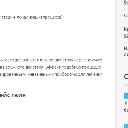
б
О
стадии, локализации процесса);
К
с
И
а
ых методов аппаратного воздействия через прямую
в наружного действия. Эффект подобных процедур
лизированными инвазивными приборами для лечения
ействия
П
Л
б
П