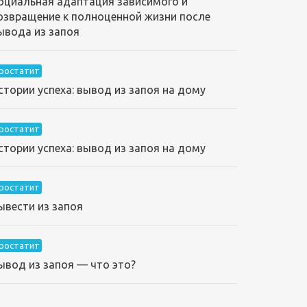
оциальная адаптация зависимого и
озвращение к полноценной жизни после
ывода из запоя
ростатит
стории успеха: вывод из запоя на дому
ростатит
стории успеха: вывод из запоя на дому
ростатит
ывести из запоя
ростатит
ывод из запоя — что это?