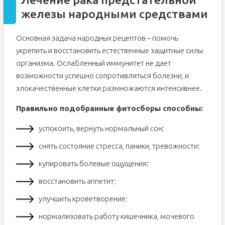
производства.
железы народными средствами
Как предлагают заготавливать чистотел для лечения
рака самостоятельно
Как советуют использовать чистотел для самолечения
Основная задача народных рецептов – помочь
рака
укрепить и восстановить естественные защитные силы
Спиртовая настойка:
организма. Ослабленный иммунитет не дает
Водная настойка:
возможности успешно сопротивляться болезни, и
Симптомы отравления чистотелом
злокачественные клетки размножаются интенсивнее.
Противопоказания
Правильно подобранные фитосборы способны:
успокоить, вернуть нормальный сон;
снять состояние стресса, паники, тревожности;
купировать болевые ощущения;
восстановить аппетит;
улучшить кроветворение;
нормализовать работу кишечника, мочевого