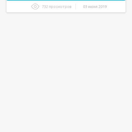
732 просмотров
03 июня 2019
Лечение рака предстательной железы народными
средствами
Стадии рака
Испытанные рецепты
Полынь
Целебные свойства чистотела
Свойства растения
Состав
Рецепты при простатите
Рецепты
при аденоме простаты
Рецепты при раке
Приготовление чистотела с медом
Меры предосторожности
Полезное видео: Лечение простатита чистотелом
Подведем итоги