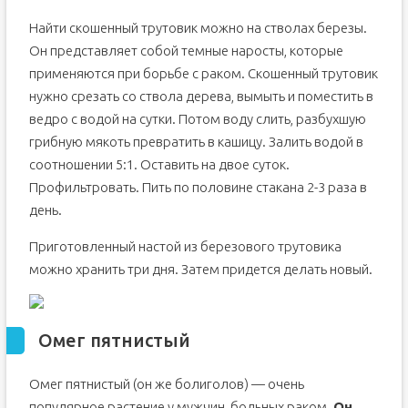
Найти скошенный трутовик можно на стволах березы.
Он представляет собой темные наросты, которые
применяются при борьбе с раком. Скошенный трутовик
нужно срезать со ствола дерева, вымыть и поместить в
ведро с водой на сутки. Потом воду слить, разбухшую
грибную мякоть превратить в кашицу. Залить водой в
соотношении 5:1. Оставить на двое суток.
Профильтровать. Пить по половине стакана 2-3 раза в
день.
Приготовленный настой из березового трутовика
можно хранить три дня. Затем придется делать новый.
Омег пятнистый
Омег пятнистый (он же болиголов) — очень
популярное растение у мужчин, больных раком.
Он