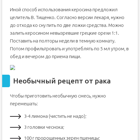
Иной способ использования керосина предложил
целитель В. Тищенко. Согласно версии лекаря, нужно
до отхода ко сну пить по две ложки средства. Можно
залить керосином невызревшие грецкие орехи 1:1.
Поставить на полторы недели в темную комнату.
Потом профильтровать и употреблять по 5 мл утром, в
обед и вечером до приема пищи.
Необычный рецепт от рака
Чтобы приготовить необычную смесь, нужно
перемешать:
3-4 лимона (чистить не надо);
3 головки чеснока;
100 г пророщенных зерен пшеницы;