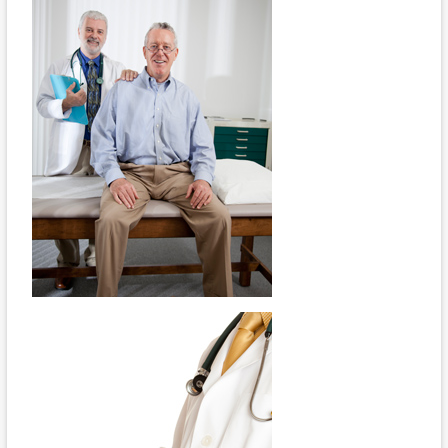
Клизмы
Ректальные суппозитории, приготовленные в домашних
условиях
АСД-2 против онкологии у мужчин
Правила успешного лечения
Зарядка при раке простаты
Особенности питания в период лечения рака простаты
травами
Причины, вызывающие рак простаты
Симптоматика заболевания
Этапы развития рака предстательной железы
Методика излечения заболевания
Как лечить рак народными методами?
Вывод