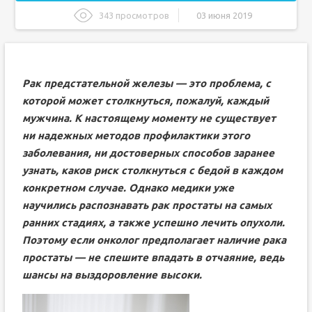
343 просмотров
03 июня 2019
Стадии и особенности протекания рака предстательной
железы
Методы лечения рака простаты
Рак предстательной железы — это проблема, с
Выбор страны для терапии рака предстательной
железы
которой может столкнуться, пожалуй, каждый
Ядовитые растения и грибы
мужчина. К настоящему моменту не существует
Мухомор
ни надежных методов профилактики этого
Скошенный трутовик
заболевания, ни достоверных способов заранее
узнать, каков риск столкнуться с бедой в каждом
Омег пятнистый
конкретном случае. Однако медики уже
Борец
научились распознавать рак простаты на самых
Чистотел
ранних стадиях, а также успешно лечить опухоли.
Керосин против онкологии предстательной железы
Поэтому если онколог предполагает наличие рака
Необычный рецепт от рака
простаты — не спешите впадать в отчаяние, ведь
Травяные сборы
шансы на выздоровление высоки.
Шишки хмеля — источник фитоэстрогенов
Перекись водорода и сода при раке