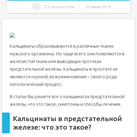
275 просмотров
03 июня 2019
Кальцинаты в предстательной железе: что это такое?
Причины появления
Классификация
Симптомы
Кальцинаты образовываются в различных тканях
Диагностика
мужского организма. Но чаще всего они появляются в
Лечение
железистой ткани или выводящих протоках
предстательной железы. Кальцинаты в простате не
Народные методы
являются нормой, их возникновение – своего рода
Последствия, если не лечить
патологический процесс.
Профилактика
Заключение
В статье Вы узнаете все о кальцинатах предстательной
Причины образования кальцинатов
железы, что это такое, симптомы и способы лечения.
Признаки и способы диагностики наличия кальцинатов
Кальцинаты в предстательной
Методы лечения
железе: что это такое?
Средства народной медицины при кальцинозе простаты