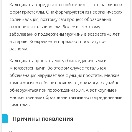
Рецепты нетрадиционной медицины для лечения
Кальцинаты в предстательной железе — это различных
кальциноза
Этиология и симптомы процесса
форм кристаллы. Они формируются из неорганических
солей кальция, поэтому сам процесс образования
Диагностика и терапия
называется кальцинозом. Более всего этому
Консервативные методы
заболеванию подвержены мужчины в возрасте 45 лет
Народные рецепты
и старше. Конкременты поражают простату по-
Хирургия и дробление
разному.
Профилактика и прогноз
Кальцинаты простаты могут быть единичными и
множественными. Во втором случае тотальная
обсеменация нарушает все функции простаты. Мелкие
камни обычно себя не проявляют, они могут случайно
обнаружиться при прохождении УЗИ. А вот крупные и
множественные образования вызывают определенные
симптомы.
Причины появления