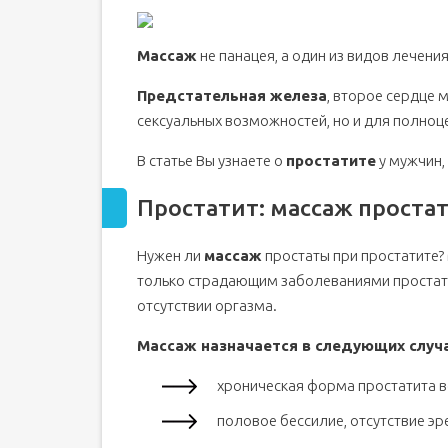
Вред и противопоказания
К кому обратиться для проведения сеанса?
Массаж
не панацея, а один из видов лечени
Техника
Предстательная железа
, второе сердце 
Меры предосторожности
сексуальных возможностей, но и для полноц
Профилактика
Приборы для лечения
В статье Вы узнаете о
простатите
у мужчин,
Что такое простатит
Простатит: массаж проста
Причины
Лечение
Нужен ли
массаж
простаты при простатите?
Лечение простаты массажем
только страдающим заболеваниями простаты
Ректальный массаж
отсутствии оргазма.
Общий массаж
Массаж назначается в следующих случа
Массаж предстательной железы в домашних ус
Непрямой массаж
хроническая форма простатита в
Прямой массаж
половое бессилие, отсутствие эр
Массажеры