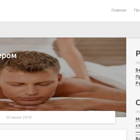
Главная
Пр
ером
Б
П
Р
03 июня 2019
М
с
—
В