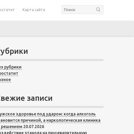
остатит
Карта сайта
Рубрики
ез рубрики
ростатит
азное
Свежие записи
ужское здоровье под ударом: когда алкоголь
тановится причиной, а наркологическая клиника
 решением
20.07.2026
оздействие этанола на пищеварительную