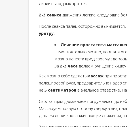
линии выводных проток.
2-3 сеанса
движения легкие, следующие бол
После сеанса палец осторожно вынимается.
уретру
.
Лечение простатита массаже
самостоятельно можно, но для этог
можно нанести вред своему здоровью
За
2-3 часа
делаем очищение кишечн
Как можно себе сделать
массаж
при простат
палец правой руки, предварительно надев ст
на
5 сантиметров
в анальное отверстие. П
Скользящим движением погружаемся до небо
Массируем правую сторону сверху в низ, пл
делаем легкие поглаживающие движения, з
Заканчиваем всегда движением по централь