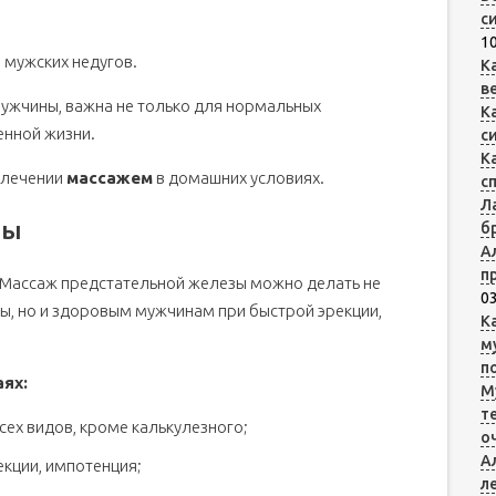
с
10
я мужских недугов.
К
в
мужчины, важна не только для нормальных
К
енной жизни.
с
К
 лечении
массажем
в домашних условиях.
с
Л
ты
б
А
п
 Массаж предстательной железы можно делать не
03
, но и здоровым мужчинам при быстрой эрекции,
К
м
п
ях:
М
ловиях
т
сех видов, кроме калькулезного;
о
А
екции, импотенция;
л