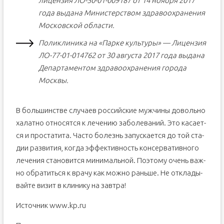
лицензия ЛО-50-01-009187 от 14 ноября 2017
года выдана Министерством здравоохранения
Московской области.
Поликлиника на «Парке культуры» — Лицензия
ЛО-77-01-014762 от 30 августа 2017 года выдана
Департаментом здравоохранения города
Москвы.
В боль­шинст­ве слу­ча­ев рос­сий­ские муж­чи­ны до­воль­но
ха­лат­но от­но­сят­ся к ле­че­нию за­бо­ле­ва­ний. Это ка­са­ет­
ся и про­ста­ти­та. Час­то бо­лезнь за­пус­ка­ет­ся до той ста­
дии раз­ви­тия, ког­да эф­фек­тив­ность кон­сер­ва­тив­но­го
ле­че­ния ста­но­вит­ся ми­ни­маль­ной. По­это­му очень важ­
но об­ра­тить­ся к вра­чу как мож­но рань­ше. Не от­кла­ды­
вай­те ви­зит в кли­ни­ку на зав­тра!
Источник www.kp.ru