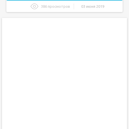
386 просмотров
03 июня 2019
Что это за орган?
Простата у женщин
Заключение
Простатит – не приговор
Виды простатита
Симптомы заболевания
Причины простатита
Осложнения
Профилактика
Лечение простатита: куда обратиться?
Анатомия и расположение
Функции простаты
Диагностика
Изменения органа при аденоме