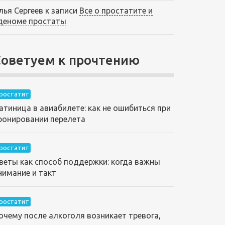
лья Сергеев
к записи
Все о простатите и
деноме простаты
Советуем к прочтению
ростатит
атиница в авиабилете: как не ошибиться при
ронировании перелета
ростатит
веты как способ поддержки: когда важны
нимание и такт
ростатит
очему после алкоголя возникает тревога,