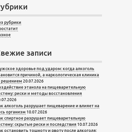
Рубрики
ез рубрики
ростатит
азное
Свежие записи
ужское здоровье под ударом: когда алкоголь
тановится причиной, а наркологическая клиника
 решением
20.07.2026
оздействие этанола на пищеварительную
истему: риски и методы восстановления
.07.2026
ак алкоголь разрушает пищеварение и влияет на
есь организм
10.07.2026
ак спиртное разрушает пищеварительную
истему: скрытые риски и последствия
10.07.2026
ак остановить тошноту и рвоту после алкоголя: