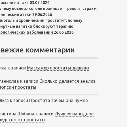
нимание и такт
03.07.2026
очему после алкоголя возникает тревога, страх и
анические атаки
29.06.2026
лкоголь и хронический простатит: почему
пиртные напитки блокируют терапию
рологических заболеваний
26.06.2026
Свежие комментарии
ика
к записи
Массажер простаты дешево
танислав
к записи
Сколько делается анализ
иопсии простаты
льга
к записи
Простата зачем она нужна
ристина Шубина
к записи
Лучшее народное
редство от простаты