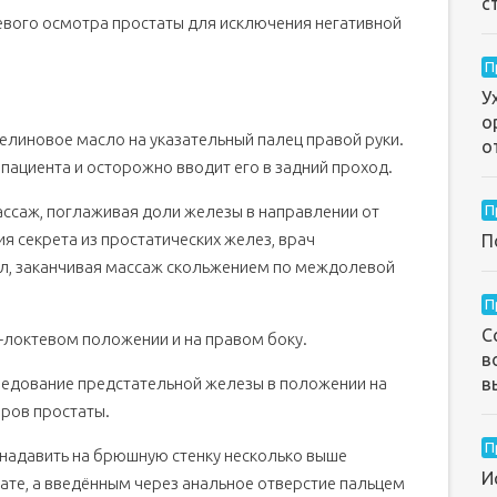
с
евого осмотра простаты для исключения негативной
П
У
о
зелиновое масло на указательный палец правой руки.
о
пациента и осторожно вводит его в задний проход.
ссаж, поглаживая доли железы в направлении от
П
я секрета из простатических желез, врач
П
ал, заканчивая массаж скольжением по междолевой
П
С
-локтевом положении и на правом боку.
в
ледование предстательной железы в положении на
в
еров простаты.
П
 надавить на брюшную стенку несколько выше
И
ате, а введённым через анальное отверстие пальцем