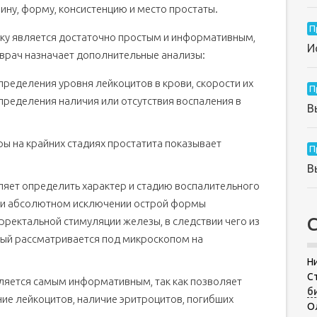
ину, форму, консистенцию и место простаты.
П
ку является достаточно простым и информативным,
И
 врач назначает дополнительные анализы:
пределения уровня лейкоцитов в крови, скорости их
П
пределения наличия или отсутствия воспаления в
В
ы на крайних стадиях простатита показывает
П
В
яет определить характер и стадию воспалительного
при абсолютном исключении острой формы
ерректальной стимуляции железы, в следствии чего из
рый рассматривается под микроскопом на
Н
С
ляется самым информативным, так как позволяет
б
ние лейкоцитов, наличие эритроцитов, погибших
О