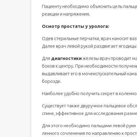
Пациенту необходимо объяснить цель пальц
реакции и напряжения.
Осмотр простаты у уролога:
Одев стерильные перчатки, врач наносит ва
Далее врач левой рукой раздвигает ягодицы 
Для
диагностики
железы врач проводит ма
боков к центру. При необходимости получени
выдавливает его в мочеиспускательный кан
борозде.
Наиболее удобно получить секрет в коленно
Существует также двуручное пальцевое обс
спине, эффективное для исследования разм
Для этого необходимо пальцами левой руки
ленного сочленения по направлению к прост