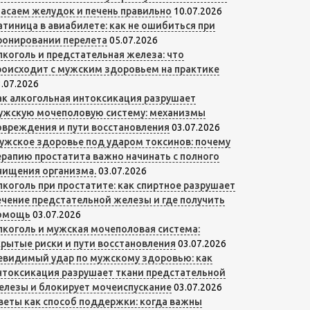
пасаем желудок и печень правильно
10.07.2026
атиница в авиабилете: как не ошибиться при
ронировании перелета
05.07.2026
лкоголь и предстательная железа: что
роисходит с мужским здоровьем на практике
.07.2026
ак алкогольная интоксикация разрушает
ужскую мочеполовую систему: механизмы
овреждения и пути восстановления
03.07.2026
ужское здоровье под ударом токсинов: почему
ерапию простатита важно начинать с полного
чищения организма.
03.07.2026
лкоголь при простатите: как спиртное разрушает
ечение предстательной железы и где получить
омощь
03.07.2026
лкоголь и мужская мочеполовая система:
крытые риски и пути восстановления
03.07.2026
евидимый удар по мужскому здоровью: как
нтоксикация разрушает ткани предстательной
елезы и блокирует мочеиспускание
03.07.2026
веты как способ поддержки: когда важны