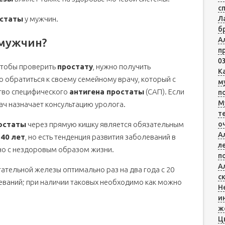
с
статы
у мужчин.
Л
б
А
 мужчин?
я
п
03
Чтобы проверить
простату
, нужно получить
К
о обратиться к своему семейному врачу, который с
м
тво специфического
антигена простаты
(САП). Если
п
М
ч назначает консультацию уролога.
т
остаты
через прямую кишку является обязательным
о
А
т
40 лет
, но есть тенденция развития заболеваний в
л
ано с нездоровым образом жизни.
п
А
тельной железы оптимально раз на два года с 20
с
еваний; при наличии таковых необходимо как можно
Н
а?
и
железы
ж
Ц