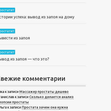
ростатит
стории успеха: вывод из запоя на дому
ростатит
ывести из запоя
ростатит
ывод из запоя — что это?
Свежие комментарии
ика
к записи
Массажер простаты дешево
танислав
к записи
Сколько делается анализ
иопсии простаты
льга
к записи
Простата зачем она нужна