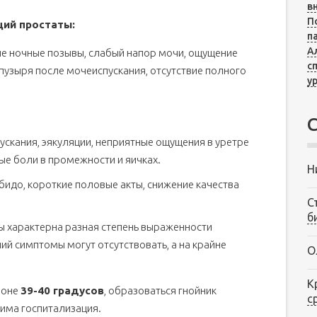
в
П
ий простаты:
п
А
ые ночные позывы, слабый напор мочи, ощущение
с
узыря после мочеиспускания, отсутствие полного
у
скания, эякуляции, неприятные ощущения в уретре
ые боли в промежности и яичках.
Н
бидо, короткие половые акты, снижение качества
С
б
ы характерна разная степень выраженности
ий симптомы могут отсутствовать, а на крайне
О
К
зоне
39-40 градусов
, образоваться гнойник
с
има госпитализация.