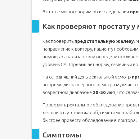
Признаки простатита
В статье ми поговорим об исследовании
про
Проверка урологом
Другие методы диагностики простатита
Как проверяют простату у
Визуальный и ректальный способы исследовани
Лабораторная диагностика
Как проверить
предстательную железу
? 
Инструментальные методы
направление к доктору, пациенту необходим
Биопсия железы
помощью анализа крови определит количес
Показания
уровень САП превышает норму, семейный вра
На сегодняшний день ректальный осмотр
пр
Какой врач проверяет простату?
во время диспансерного осмотра мужчин о
Ход процедуры
возрастном диапазоне
20-30 лет
, что связ
Проводить ректальное обследование предста
Подготовка
лет при отсутствии жалоб, симптомов забол
Можно ли и как самому проверить простату дом
быстрее провести обследование в доктора.
Другие методы исследования предстательной 
Симптомы