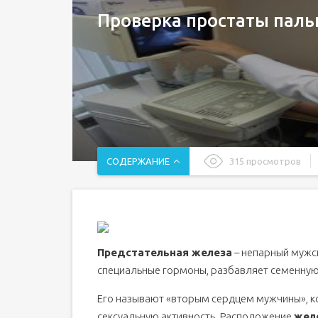
Проверка простаты пал
СОДЕРЖАНИЕ
315 просмотров
Как проверяют простату у мужчин?
Симптомы
Другие анализы
Заключение
Предстательная железа
– непарный мужс
Когда стоит проводить самостоятельно обслед
специальные гормоны, разбавляет семенную
Как самостоятельно проводится осмотр проста
Его называют «вторым сердцем мужчины», ко
Причины появления простатита
сексуальную активность. Расположение
жел