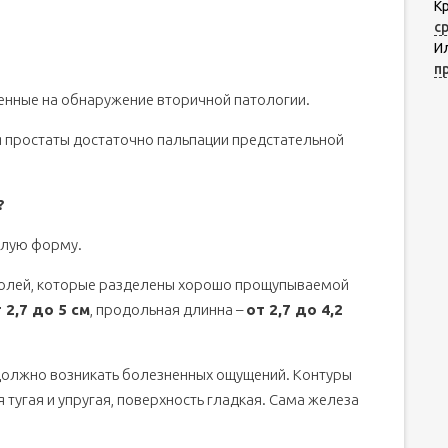
К
с
И
п
енные на обнаружение вторичной патологии.
 простаты достаточно пальпации предстательной
?
глую форму.
долей, которые разделены хорошо прощупываемой
 2,7 до 5 см
, продольная длинна –
от 2,7 до 4,2
 должно возникать болезненных ощущений. Контуры
 тугая и упругая, поверхность гладкая. Сама железа