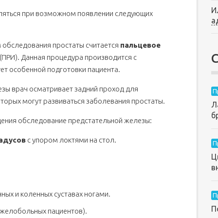
И
ляться при возможном появлении следующих
а
 обследования простаты считается
пальцевое
(ПРИ). Данная процедура производится с
т особенной подготовки пациента.
езы врач осматривает задний проход для
П
торых могут развиваться заболевания простаты.
Л
б
ения обследование предстательной железы:
радусов
с упором локтями на стол.
П
Ц
в
нных и коленных суставах ногами.
П
П
яжелобольных пациентов).