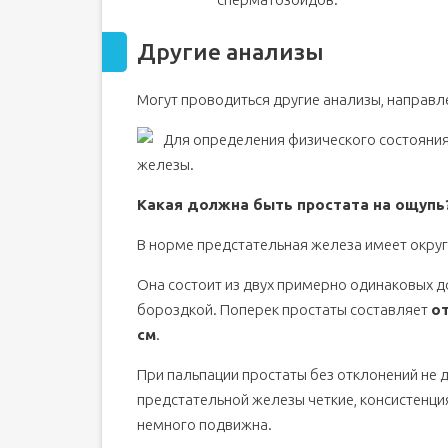
Другие анализы
Могут проводиться другие анализы, направл
Для определения физического состояния
железы.
Какая должна быть простата на ощупь
В норме предстательная железа имеет окру
Она состоит из двух примерно одинаковых 
бороздкой. Поперек простаты составляет
от
см
.
При пальпации простаты без отклонений не
предстательной железы четкие, консистенция
немного подвижна.