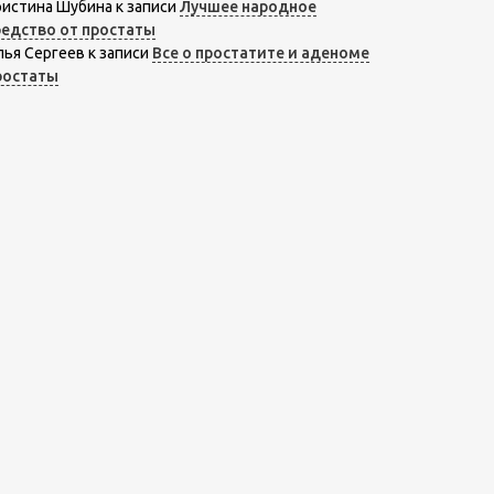
ристина Шубина
к записи
Лучшее народное
редство от простаты
лья Сергеев
к записи
Все о простатите и аденоме
ростаты