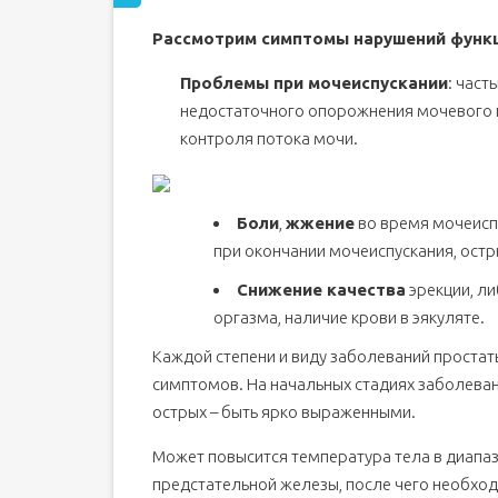
Результаты
Рассмотрим симптомы нарушений функц
Где пройти обследование
Проблемы при мочеиспускании
: част
недостаточного опорожнения мочевого п
контроля потока мочи.
Боли
,
жжение
во время мочеиспу
при окончании мочеиспускания, остр
Снижение качества
эрекции, ли
оргазма, наличие крови в эякуляте.
Каждой степени и виду заболеваний простат
симптомов. На начальных стадиях заболеван
острых – быть ярко выраженными.
Может повысится температура тела в диапа
предстательной железы, после чего необход