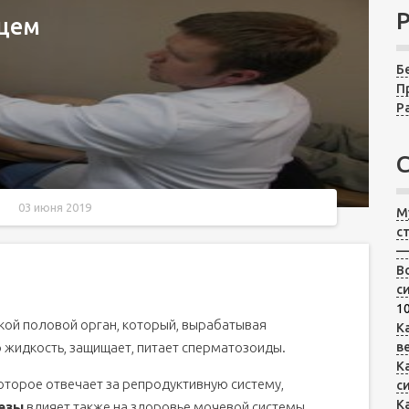
ьцем
Б
П
Р
03 июня 2019
М
с
—
В
с
10
кой половой орган, который, вырабатывая
К
ование
 жидкость, защищает, питает сперматозоиды.
в
К
ты
торое отвечает за репродуктивную систему,
с
К
езы
влияет также на здоровье мочевой системы.