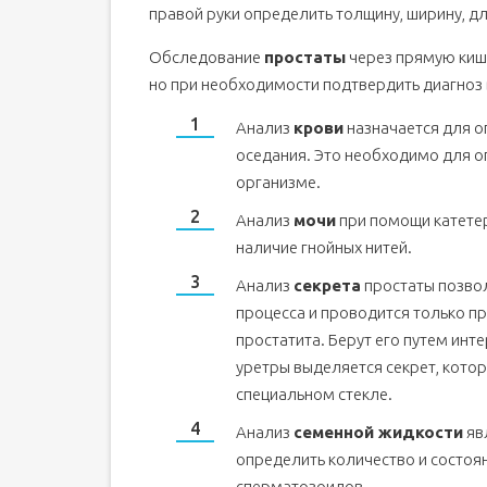
правой руки определить толщину, ширину, дл
Обследование
простаты
через прямую киш
но при необходимости подтвердить диагноз
Анализ
крови
назначается для о
оседания. Это необходимо для о
организме.
Анализ
мочи
при помощи катетер
наличие гнойных нитей.
Анализ
секрета
простаты позвол
процесса и проводится только 
простатита. Берут его путем инт
уретры выделяется секрет, кото
специальном стекле.
Анализ
семенной жидкости
яв
определить количество и состоя
сперматозоидов.