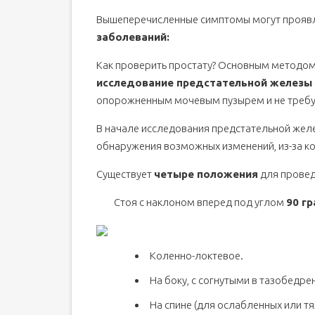
Вышеперечисленные симптомы могут прояв
заболеваний:
Как проверить простату? Основным методом
исследование предстательной железы
опорожненным мочевым пузырем и не требуе
В начале исследования предстательной жел
обнаружения возможных изменений, из-за ко
Существует
четыре положения
для провед
Стоя с наклоном вперед под углом
90 г
Коленно-локтевое.
На боку, с согнутыми в тазобедре
На спине (для ослабленных или т