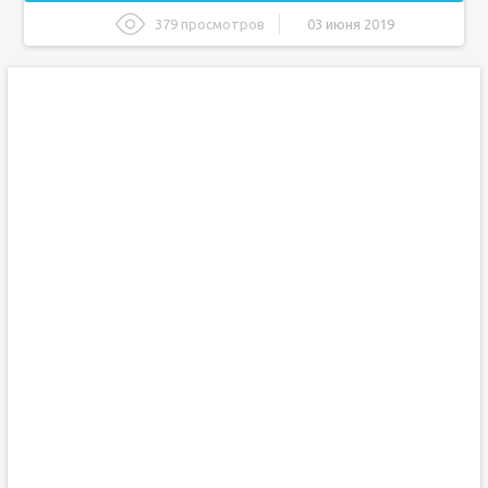
379 просмотров
03 июня 2019
Определение
Основные симптомы
Стадии и степень выживаемости
Протекание болезни
Причины появления заболевания
Диагностика
Лечение
У мужчин рак мочевого пузыря
Симптомы недуга
Диагностика заболевания
Стадии рака
Метастазы при раке мочевого пузыря
Разновидности метастаз
Сколько живут с таким диагнозом. Прогноз