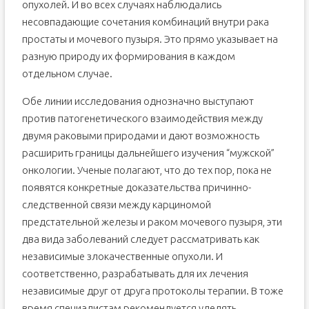
опухолей. И во всех случаях наблюдались
несовпадающие сочетания комбинаций внутри рака
простаты и мочевого пузыря. Это прямо указывает на
разную природу их формирования в каждом
отдельном случае.
Обе линии исследования однозначно выступают
против патогенетического взаимодействия между
двумя раковыми природами и дают возможность
расширить границы дальнейшего изучения “мужской”
онкологии. Ученые полагают, что до тех пор, пока не
появятся конкретные доказательства причинно-
следственной связи между карциномой
предстательной железы и раком мочевого пузыря, эти
два вида заболеваний следует рассматривать как
независимые злокачественные опухоли. И
соответственно, разрабатывать для их лечения
независимые друг от друга протоколы терапии. В тоже
время специалистам рекомендуется уделять