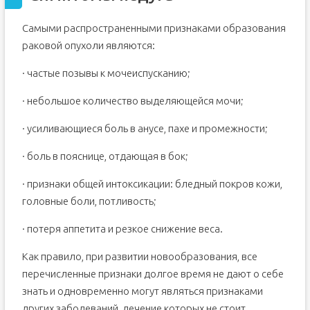
Самыми распространенными признаками образования
раковой опухоли являются:
· частые позывы к мочеиспусканию;
· небольшое количество выделяющейся мочи;
· усиливающиеся боль в анусе, пахе и промежности;
· боль в пояснице, отдающая в бок;
· признаки общей интоксикации: бледный покров кожи,
головные боли, потливость;
· потеря аппетита и резкое снижение веса.
Как правило, при развитии новообразования, все
перечисленные признаки долгое время не дают о себе
знать и одновременно могут являться признаками
других заболеваний, лечение которых не стоит