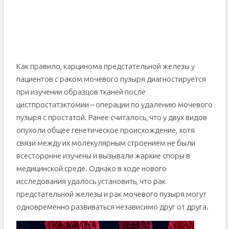
Методы лечения рака
Лечение с помощью химиотерапии
Народные способы лечения
Питание
Профилактика заболевания
Как правило, карцинома предстательной железы у
Вывод
пациентов с раком мочевого пузыря диагностируется
при изучении образцов тканей после
цистпростатэктомии – операции по удалению мочевого
пузыря с простатой. Ранее считалось, что у двух видов
опухоли общее генетическое происхождение, хотя
связи между их молекулярным строением не были
всесторонне изучены и вызывали жаркие споры в
медицинской среде. Однако в ходе нового
исследования удалось установить, что рак
предстательной железы и рак мочевого пузыря могут
одновременно развиваться независимо друг от друга.