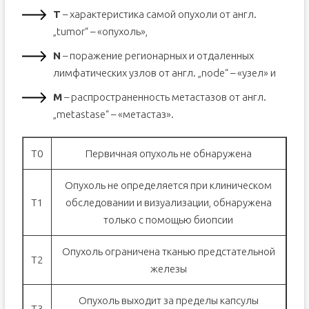
T
– характеристика самой опухоли от англ.
„tumor“ – «опухоль»,
N
– поражение регионарных и отдаленных
лимфатических узлов от англ. „node“ – «узел» и
M
– распространенность метастазов от англ.
„metastase“ – «метастаз».
Т0
Первичная опухоль не обнаружена
Опухоль не определяется при клиническом
Т1
обследовании и визуализации, обнаружена
только с помощью биопсии
Опухоль ограничена тканью предстательной
Т2
железы
Опухоль выходит за пределы капсулы
Т3