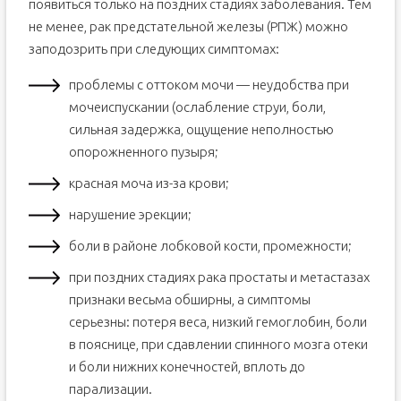
появиться только на поздних стадиях заболевания. Тем
Гистологическая классификация рака предстательной
железы у мужчин
не менее, рак предстательной железы (РПЖ) можно
Определение прогностических факторов
заподозрить при следующих симптомах:
График Партина
проблемы с оттоком мочи — неудобства при
Номограммы Каттана
мочеиспускании (ослабление струи, боли,
Прогноз при онкологическом заболевании простаты
сильная задержка, ощущение неполностью
Видео по теме
опорожненного пузыря;
красная моча из-за крови;
нарушение эрекции;
боли в районе лобковой кости, промежности;
при поздних стадиях рака простаты и метастазах
признаки весьма обширны, а симптомы
серьезны: потеря веса, низкий гемоглобин, боли
в пояснице, при сдавлении спинного мозга отеки
и боли нижних конечностей, вплоть до
парализации.