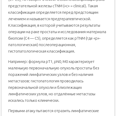
предстательной железы cTNM («c» = clinical). Такая
классификация определяется перед предстоящим
лечением и называется предтерапевтической.
Классификация, в которой учитываются результаты
операции на раке простаты и исследования материала
биопсии (С4 — С5), определяется как pTNM (где «р»-
патологическая) послеоперационная,
гистопатологическая классификация.
Например: формула pT1, pN0, M0 характеризует
маленькую первоначальную опухоль простаты без
поражений лимфатических узлов и без наличия
метастазов; гистопатология проводилась
первоначальной опухоли и близлежащих
лимфатических узлов, но отдалённые метастазы
искались только клинически.
Первыми атаку пытаются отразить лимфатические