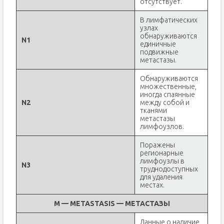
отсутствует.
В лимфатических
узлах
обнаруживаются
N1
единичные
подвижные
метастазы.
Обнаруживаются
множественные,
иногда спаянные
N2
между собой и
тканями
метастазы
лимфоузлов.
Поражены
регионарные
лимфоузлы в
N3
труднодоступных
для удаления
местах.
M — METASTASIS — МЕТАСТАЗЫ
Данные о наличие