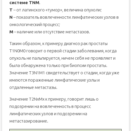
системе TNM
.
T
– от латинского «тумор», величина опухоли;
N
– показатель вовлеченности лимфатических узлов в
онкологический процесс;
М
– наличие или отсутствие метастазов.
Таким образом, к примеру диагноз рак простаты
T1N0M0 говорит о первой стадии заболевания, когда
опухоль не пальпируется, ничем себя не проявляет и
была обнаружена только при биопсии простаты.
Значение T3N1M1 свидетельствует о стадии, когда уже
имеются пораженные лимфатические узлы и
отдаленные метастазы.
Значение Т2NxMx к примеру, говорит лишь о
подозрении на вовлеченность в процесс
лимфатических узлов и подозрении на
метастазирование.