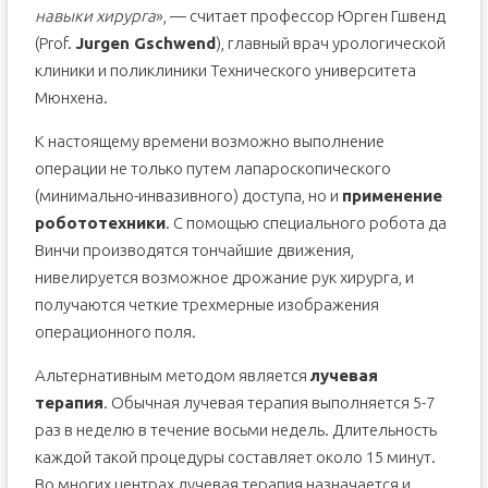
навыки хирурга
», — считает профессор Юрген Гшвенд
(Prof.
Jurgen Gschwend
), главный врач урологической
клиники и поликлиники Технического университета
Мюнхена.
К настоящему времени возможно выполнение
операции не только путем лапароскопического
(минимально-инвазивного) доступа, но и
применение
робототехники
. С помощью специального робота да
Винчи производятся тончайшие движения,
нивелируется возможное дрожание рук хирурга, и
получаются четкие трехмерные изображения
операционного поля.
Альтернативным методом является
лучевая
терапия
. Обычная лучевая терапия выполняется 5-7
раз в неделю в течение восьми недель. Длительность
каждой такой процедуры составляет около 15 минут.
Во многих центрах лучевая терапия назначается и