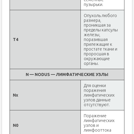
пузырьки.
Опухоль любого
размера,
проникшая за
пределы капсулы
железы,
T4
поразившая
прилежащие к
простате ткани и
проросшая в
окружающие
органы.
N — NODUS — ЛИМФАТИЧЕСКИЕ УЗЛЫ
Для оценки
поражения
Nx
лимфатических
узлов данные
отсутствуют.
Поражение
лимфатических
N0
узлов и
лимфооттока