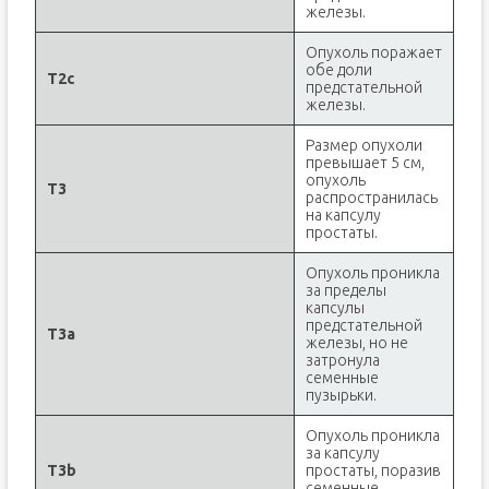
железы.
Опухоль поражает
обе доли
T2c
предстательной
железы.
Размер опухоли
превышает 5 см,
опухоль
T3
распространилась
на капсулу
простаты.
Опухоль проникла
за пределы
капсулы
предстательной
T3a
железы, но не
затронула
семенные
пузырьки.
Опухоль проникла
за капсулу
T3b
простаты, поразив
семенные