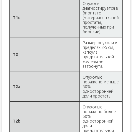
Опухоль
диагностируется в
биоптате
T1c
(материале тканей
простаты,
полученных при
биопсии).
Размер опухоли в
пределах 2-5 см,
капсула
T2
предстательной
железы не
затронута.
Опухолью
поражено меньше
T2a
50%
односторонней
доли простаты.
Опухолью
поражено более
50%
T2b
односторонней
доли
предстательной