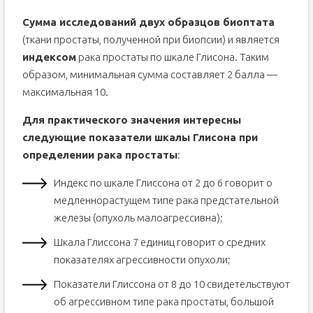
Сумма исследований двух образцов биоптата
(ткани простаты, полученной при биопсии) и является
индексом
рака простаты по шкале Глисона. Таким
образом, минимальная сумма составляет 2 балла —
максимальная 10.
Для практического значения интересны
следующие показатели шкалы Глисона при
определении рака простаты
:
Индекс по шкале Глиссона от 2 до 6 говорит о
медленнорастущем типе рака предстательной
железы (опухоль малоагрессивна);
Шкала Глиссона 7 единиц говорит о средних
показателях агрессивности опухоли;
Показатели Глиссона от 8 до 10 свидетельствуют
об агрессивном типе рака простаты, большой