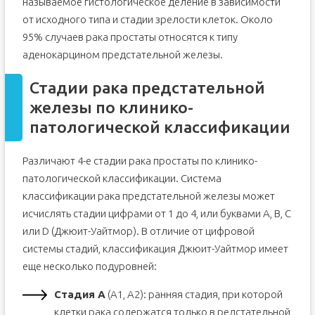
называемое гистологическое деление в зависимости
от исходного типа и стадии зрелости клеток. Около
95% случаев рака простаты относятся к типу
аденокарцином предстательной железы.
Стадии рака предстательной
железы по клинико-
патологической классификации
Различают 4-e стадии рака простаты по клинико-
патологической классификации. Система
классификации рака предстательной железы может
исчислять стадии цифрами от 1 до 4, или буквами A, B, C
или D (Джюит-Уайтмор). В отличие от цифровой
системы стадий, классификация Джюит-Уайтмор имеет
еще несколько подуровней:
Стадия А
(А1, А2): ранняя стадия, при которой
клетки рака содержатся только в редстательной