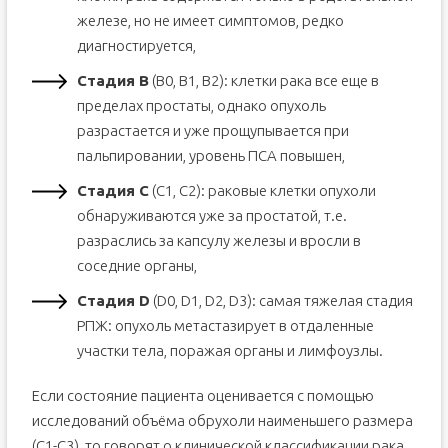
железе, но не имеет симптомов, редко
диагностируется,
Стадия B
(B0, B1, B2): клетки рака все еще в
пределах простаты, однако опухоль
разрастается и уже прощупывается при
пальпировании, уровень ПСА повышен,
Стадия C
(C1, C2): раковые клетки опухоли
обнаруживаются уже за простатой, т.е.
разраслись за капсулу железы и вросли в
соседние органы,
Стадия D
(D0, D1, D2, D3): самая тяжелая стадия
РПЖ: опухоль метастазирует в отдаленные
участки тела, поражая органы и лимфоузлы.
Если состояние пациента оценивается с помощью
исследований объёма обрухоли наименьшего размера
(С1-С3), то говорят о клинической классификации рака