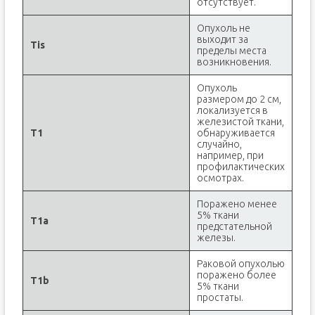
отсутствует.
Опухоль не
выходит за
Tis
пределы места
возникновения.
Опухоль
размером до 2 см,
локализуется в
железистой ткани,
Т1
обнаруживается
случайно,
например, при
профилактических
осмотрах.
Поражено менее
5% ткани
T1a
предстательной
железы.
Раковой опухолью
поражено более
T1b
5% ткани
простаты.