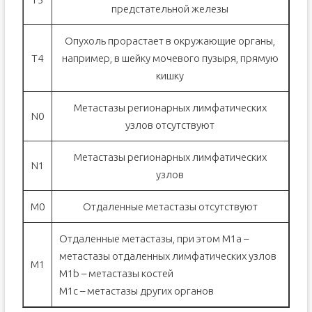
предстательной железы
Опухоль прорастает в окружающие органы,
Т4
например, в шейку мочевого пузыря, прямую
кишку
Метастазы регионарных лимфатических
N0
узлов отсутствуют
Метастазы регионарных лимфатических
N1
узлов
М0
Отдаленные метастазы отсутствуют
Отдаленные метастазы, при этом М1а –
метастазы отдаленных лимфатических узлов
М1
М1b – метастазы костей
М1c – метастазы других органов