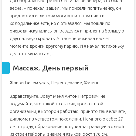
договорились встретится в 18 часов вечера, это была
весна. Я приехал, зашел. Мы присели попить чайку, он
предложил если хочу могу выпить там пиво в
холодильнике есть, но я отказался, мы пошли по
очереди искупались, он разделся и прилег на большую
двуспальную кровать, А я все переживал насчет
момента дрочки другому парню. И я начал потихоньку
делать ему массаж, .
Массаж. День первый
Жанры Бисексуалы, Переодевание, Фетиш
Здравствуйте. Зовут меня Антон Петрович, не
подумайте, что какой то старик, просто в той
организации, в которой работаю, принято так величать,
дипломат в четвертом поколении. Немного о себе: 27
лет отроду, образование получил за границей в одной
из стран гейропы, знание 4 языков, рост 176 см,