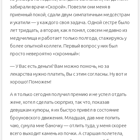
забирали врачи «Скорой». Повезли они меня в
приёмный покой, сдали двум симпатичным медсёстрам
и укатили — у каждого своя задача. Одной сестре было
лет тридцать, а вторая, как я понял, совсем недавно из
медучилища и работает только полгода, стажируясь у
более опытной коллеги. Первый вопрос у них был
просто невероятно «скромный»:
— У Вас есть деньги? Вам можно помочь, но за
лекарства нужно платить, Вы с этим согласны. Ну вот и
хорошо! Поможем!
А я только сегодня получил премию и не успел отдать
жене, хотел сделать сюрприз, так что, показав
девушкам купюры, я их быстро привёл в состояние
броуновского движения. Младшая, дав мне попить
чаю, сунула мне баночку — отлить туда, у меня скорее
всего выходит камень из почки. А старшая полетела,