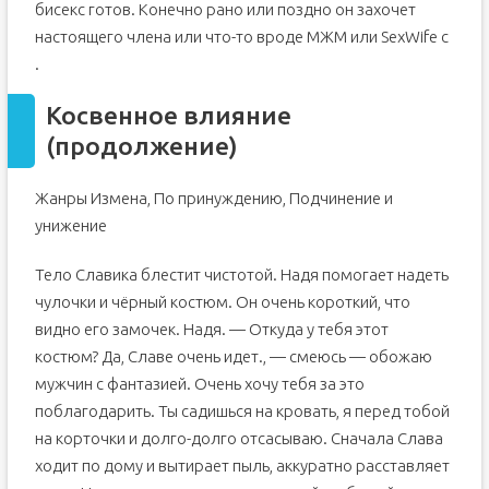
бисекс готов. Конечно рано или поздно он захочет
настоящего члена или что-то вроде МЖМ или SexWife с
.
Косвенное влияние
(продолжение)
Жанры Измена, По принуждению, Подчинение и
унижение
Тело Славика блестит чистотой. Надя помогает надеть
чулочки и чёрный костюм. Он очень короткий, что
видно его замочек. Надя. — Откуда у тебя этот
костюм? Да, Славе очень идет., — смеюсь — обожаю
мужчин с фантазией. Очень хочу тебя за это
поблагодарить. Ты садишься на кровать, я перед тобой
на корточки и долго-долго отсасываю. Сначала Слава
ходит по дому и вытирает пыль, аккуратно расставляет