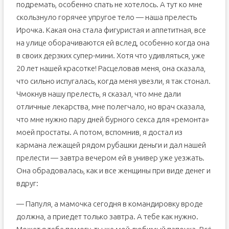
подремать, особенно спать не хотелось. А тут ко мне
скользнуло горячее упругое тело — наша прелесть
Ирочка. Какая она стала фигуристая и аппетитная, все
на улице оборачиваются ей вслед, особенно когда она
в своих дерзких супер-мини. Хотя что удивляться, уже
20 лет нашей красотке! Расцеловав меня, она сказала,
что сильно испугалась, когда меня увезли, я так стонал.
Чмокнув нашу прелесть, я сказал, что мне дали
отличные лекарства, мне полегчало, но врач сказала,
что мне нужно пару дней бурного секса для «ремонта»
моей простаты. А потом, вспомнив, я достал из
кармана лежащей рядом рубашки деньги и дал нашей
прелести — завтра вечером ей в универ уже уезжать.
Она обрадовалась, как и все женщины при виде денег и
вдруг:
— Папуля, а мамочка сегодня в командировку вроде
должна, а приедет только завтра. А тебе как нужно.