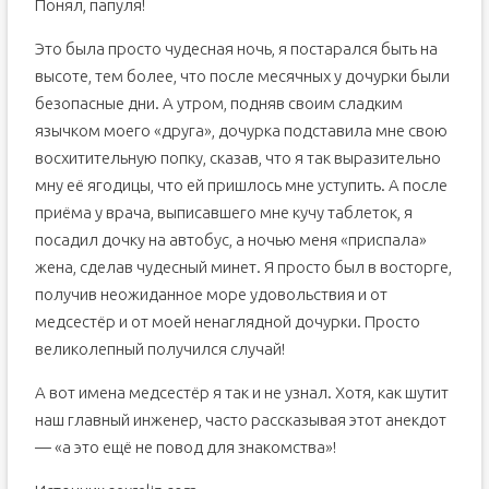
Понял, папуля!
Это была просто чудесная ночь, я постарался быть на
высоте, тем более, что после месячных у дочурки были
безопасные дни. А утром, подняв своим сладким
язычком моего «друга», дочурка подставила мне свою
восхитительную попку, сказав, что я так выразительно
мну её ягодицы, что ей пришлось мне уступить. А после
приёма у врача, выписавшего мне кучу таблеток, я
посадил дочку на автобус, а ночью меня «приспала»
жена, сделав чудесный минет. Я просто был в восторге,
получив неожиданное море удовольствия и от
медсестёр и от моей ненаглядной дочурки. Просто
великолепный получился случай!
А вот имена медсестёр я так и не узнал. Хотя, как шутит
наш главный инженер, часто рассказывая этот анекдот
— «а это ещё не повод для знакомства»!