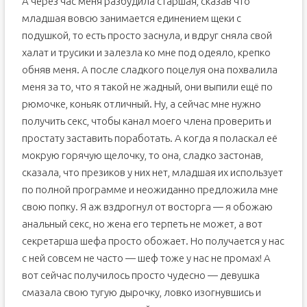
А через час меня разбудила старшая, сказав что
младшая вовсю занимается единением щеки с
подушкой, то есть просто заснула, и вдруг сняла свой
халат и трусики и залезла ко мне под одеяло, крепко
обняв меня. А после сладкого поцелуя она похвалила
меня за то, что я такой не жадный, они выпили ещё по
рюмочке, коньяк отличный. Ну, а сейчас мне нужно
получить секс, чтобы канал моего члена проверить и
простату заставить поработать. А когда я поласкал её
мокрую горячую щелочку, то она, сладко застонав,
сказала, что презиков у них нет, младшая их использует
по полной программе и неожиданно предложила мне
свою попку. Я аж вздрогнул от восторга — я обожаю
анальный секс, но жена его терпеть не может, а вот
секретарша шефа просто обожает. Но получается у нас
с ней совсем не часто — шеф тоже у нас не промах! А
вот сейчас получилось просто чудесно — девушка
смазала свою тугую дырочку, ловко изогнувшись и