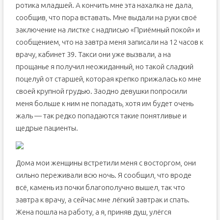
ротика младшей. А кончить мне эта нахалка не дала,
сообщив, что пора вставать. Мне выдали на руки своё
заключение на листке с надписью «Приёмный покой» и
сообщением, что на завтра меня записали на 12 часов к
врачу, кабинет 39. Такси они уже вызвали, а на
прощанье я получил неожиданный, но такой сладкий
поцелуй от старшей, которая крепко прижалась ко мне
своей крупной грудью. Заодно девушки попросили
меня больше к ним не попадать, хотя им будет очень
жаль — так редко попадаются такие понятливые и
щедрые пациенты.
Дома мои женщины встретили меня с восторгом, они
сильно переживали всю ночь. Я сообщил, что вроде
всё, камень из почки благополучно вышел, так что
завтра к врачу, а сейчас мне лёгкий завтрак и спать.
Жена пошла на работу, а я, приняв душ, улёгся