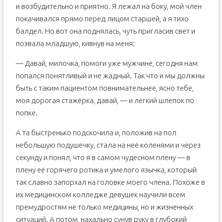
и возбудительно и приятно. Я лежал на боку, мой член
покачивался прямо перед лицом старшей, а я тихо
балдел. Но вот она поднялась, чуть пригласив свет и
позвала младшую, кивнув на меня:
— Давай, милочка, помоги уже мужчине, сегодня нам
попался понятливый и не жадный. Так что и мы должны
быть с таким пациентом повнимательнее, ясно тебе,
моя дорогая стажёрка, давай, — и лёгкий шлепок по
попке.
А та быстренько подскочила и, положив на пол
небольшую подушечку, стала на неё коленями и через
секунду и понял, что я в самом чудесном плену — в
плену её горячего ротика и умелого язычка, который
так славно запорхал на головке моего члена. Похоже в
их медицинском колледже девушек научили всем
премудростям не только медицины, но и жизненных
ситуаций. А потом, нахально сунув руку в глубокий