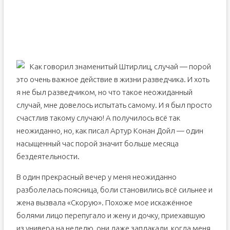
Аргументы против массажа страпоном
Противопоказания
Как говорил знаменитый Штирлиц, случай — порой
это очень важное действие в жизни разведчика. И хоть
я не был разведчиком, но что такое неожиданный
случай, мне довелось испытать самому. И я был просто
счастлив такому случаю! А получилось всё так
неожиданно, но, как писал Артур Конан Дойл — один
насыщенный час порой значит больше месяца
бездеятельности.
В один прекрасный вечер у меня неожиданно
разболелась поясница, боли становились всё сильнее и
жена вызвала «Скорую». Похоже мое искажённое
болями лицо перепугало и жену и дочку, приехавшую
из универа на неделю, они даже заплакали, когда меня