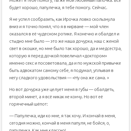
Может я тебе помогу, ты же мой любимый папочка. Всё
будет хорошо, папулечка, я тебе помогу. Сейчас.
Я не успел сообразить, как Ирочка ловко скользнула
вниз и я точно понял, что я в нирване — мой член
оказался в её чудесном ротике. Я конечно и обалдел и
стыдно мне было — это же наша дочурка, наш с женой
свет в окошке, но мне было так хорошо, да и медсестра,
которую я перед дочкой повеличал «доктором»
именно секс и посоветовала, да и по мужской привычке
быть адвокатом самому себе, я подумал, уплывая в
негу сладкого удовольствия — «Ну она же сама. »
Но вот дочурка уже целует меня в губы — обалдеть,
второй минет, а я всё никак не кончу. Но вот её
горячечный шёпот:
— Папулечка, иди ко мне, я так хочу. И кончай в меня,
сегодня можно, кончай в меня папуля, не бойся, о,
папулечка. Как мне классно!