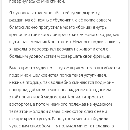
повернулась ко мне спиной.
Я с удовольствием вошёл в её тугую дырочку,
раздвинув её нежные «булочки», а её попка совсем
благосклонно пропустила моего «бойца» внутрь
крепости этой взрослой красотки с «чёрного хода», как
шутит наш механик Константин. Немного подвигавшись,
я нахально перевернул девушку на живот и стал с
большим удовольствием совершать свои фрикции.
Было просто чудесно — тугое упругое тело выгибается
подо мной, шелковистая попка такая уступчивая,
нежные ягодицы так волшебно сминаются под моим
напором, добавляя мне наслаждение обладанием
этой понятливой медсестры. Кончил я просто с
восторгом, а потом, немного полежав на чудесном
теле этой молодой дамы, с неохотой слез с неё и
вскоре крепко уснул. Рано утром меня разбудили
чудесным способом — я получал минет от сладкого