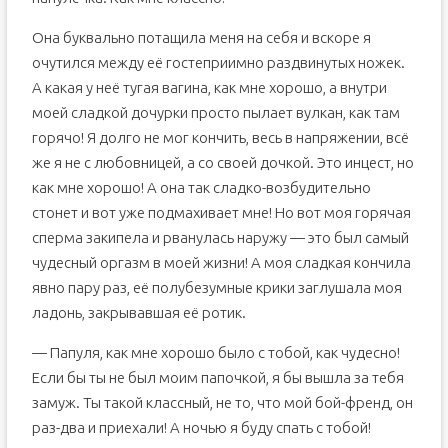
Она буквально потащила меня на себя и вскоре я
очутился между её гостеприимно раздвинутых ножек.
А какая у неё тугая вагина, как мне хорошо, а внутри
моей сладкой дочурки просто пылает вулкан, как там
горячо! Я долго не мог кончить, весь в напряжении, всё
же я не с любовницей, а со своей дочкой. Это инцест, но
как мне хорошо! А она так сладко-возбудительно
стонет и вот уже подмахивает мне! Но вот моя горячая
сперма закипела и рванулась наружу — это был самый
чудесный оргазм в моей жизни! А моя сладкая кончила
явно пару раз, её полубезумные крики заглушала моя
ладонь, закрывавшая её ротик.
— Папуля, как мне хорошо было с тобой, как чудесно!
Если бы ты не был моим папочкой, я бы вышла за тебя
замуж. Ты такой классный, не то, что мой бой-френд, он
раз-два и приехали! А ночью я буду спать с тобой!