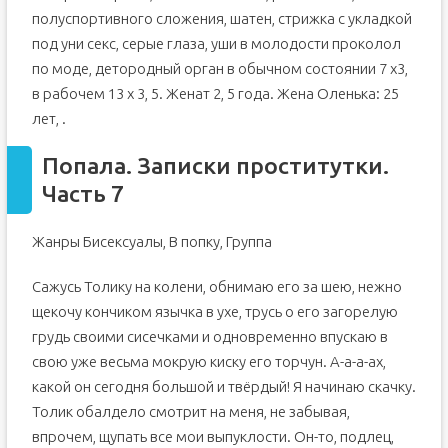
полуспортивного сложения, шатен, стрижка с укладкой
под уни секс, серые глаза, уши в молодости проколол
по моде, детородный орган в обычном состоянии 7 х3,
в рабочем 13 х 3, 5. Женат 2, 5 года. Жена Оленька: 25
лет, .
Попала. Записки проститутки.
Часть 7
Жанры Бисексуалы, В попку, Группа
Сажусь Толику на колени, обнимаю его за шею, нежно
щекочу кончиком язычка в ухе, трусь о его загорелую
грудь своими сисечками и одновременно впускаю в
свою уже весьма мокрую киску его торчун. А-а-а-ах,
какой он сегодня большой и твёрдый! Я начинаю скачку.
Толик обалдело смотрит на меня, не забывая,
впрочем, щупать все мои выпуклости. Он-то, подлец,