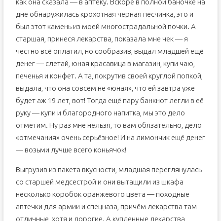
как она сказала — в аптеку. Вскоре в полной баночке на
дне обнаружилась крохотная чёрная песчинка, это и
был этот камень из моей многострадальной почки. А
старшая, принеся лекарства, показала мне чек — я
честно всё оплатил, но сообразив, выдал младшей ещё
денег — слетай, юная красавица в магазин, купи чаю,
печенья и конфет. А та, покрутив своей круглой попкой,
выдала, что она совсем не «юная», что ей завтра уже
будет аж 19 лет, вот! Тогда ещё пару банкнот легли в её
руку — купи и благородного напитка, мы это дело
отметим. Ну раз мне нельзя, то вам обязательно, дело
«отмечания» очень серьёзное! И на лимончик ещё денег
— возьми лучше всего коньячок!
Выгрузив из пакета вкусности, младшая переглянулась
со старшей медсестрой и они вытащили из шкафа
несколько коробок оранжевого цвета — походные
аптечки для армии и спецназа, причём лекарства там
отличные, хотя и дорогие. А купленные лекарства