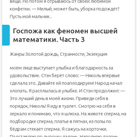
вещи. Но потом я отрываюсь от своей любимой
конфетки. — Милый, может быть, уборка подождёт?
Пусть мой мальчик .
Госпожа как феномен высшей
математики. Часть 3
Жанры Золотой дождь, Странности, Экзекуция
моём лице выступает улыбка и благодарность за
удовольствие. Стэн берёт слово: — Николь впервые
сделала это. Давайте ей поаплодируем! Народ начал
хлопать. Я расплылась в улыбке. И Стэн продолжил: —
Это лучший день в моей жизни. Приведи себя в
порядок, Николь! Я иду в туалет. Смотрю на себя в
зеркало и понимаю, что я шлюха. На животе сперма, на
подбородке сперма, платье в пятнах, из попы по
бёдрам стекает сперма. Я сажусь на корточки.
Подставляю по дырочку ладонь. Наполняю ладонь