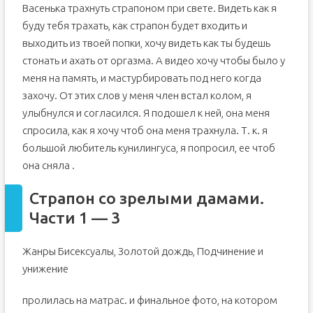
Васенька трахнуть страпоном при свете. Видеть как я
буду тебя трахать, как страпон будет входить и
выходить из твоей попки, хочу видеть как ты будешь
стонать и ахать от оргазма. А видео хочу чтобы было у
меня на память, и мастурбировать под него когда
захочу. От этих слов у меня член встал колом, я
улыбнулся и согласился. Я подошел к ней, она меня
спросила, как я хочу чтоб она меня трахнула. Т. к. я
большой любитель кунилингуса, я попросил, ее чтоб
она сняла .
Страпон со зрелыми дамами.
Части 1 — 3
Жанры Бисексуалы, Золотой дождь, Подчинение и
унижение
пролилась на матрас. и финальное фото, на котором