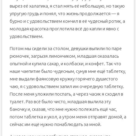
вырез её халатика, я стал мять её небольшую, но такую
упругую грудь и понял, что жизнь продолжается — я
бурно и с удовольствием кончил в её чудесный ротик, а
молодая красотка проглотила всё до капли и явно с
удовольствием.
Потом мы сидели за столом, девушки выпили по паре
рюмочек, загрызя лимончиком, младшая оказалась
опытной и купила сахар, и колбаски, и конфет. Так что
наше чаепитие было чудесным, сунув мне ещё таблетку,
мне выдали фаянсовую кружку горячего душистого
чаю, я с удовольствием запил им очередную таблетку.
После меня уложили поспать, а через часик я сходил в
туалет. Раз всё было чисто, младшая вылила эту
баночку и, сказав, что мне нужно полежать ещё час,
потом таблетка и укол, а утром меня отправят домой, а
сейчас им ещё нужно понаблюдать за мной.